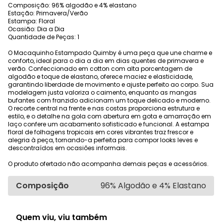
Composição: 96% algodão e 4% elastano
Estação: Primavera/Verão
Estampa: Floral
Ocasião: Dia a Dia
Quantidade de Peças: 1
O Macaquinho Estampado Quimby é uma peça que une charme e
conforto, ideal para o dia a dia em dias quentes de primavera e
verão. Confeccionado em cotton com alta porcentagem de
algodão e toque de elastano, oferece maciez e elasticidade,
garantindo liberdade de movimento e ajuste perfeito ao corpo. Sua
modelagem justa valoriza o caimento, enquanto as mangas
bufantes com franzido adicionam um toque delicado e moderno.
O recorte central na frente e nas costas proporciona estrutura e
estilo, e o detalhe na gola com abertura em gota e amarração em
laço confere um acabamento sofisticado e funcional. A estampa
floral de folhagens tropicais em cores vibrantes traz frescor e
alegria à peça, tornando-a perfeita para compor looks leves e
descontraídos em ocasiões informais.
O produto ofertado não acompanha demais peças e acessórios.
Composição
96% Algodão e 4% Elastano
Quem viu, viu também