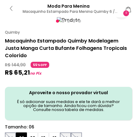
Moda Para Menina
Macaquinho Estampado Para Menina Quimby 6 /
0
Verde
Quimby
Macaquinho Estampado Quimby Modelagem
Justa Manga Curta Bufante Folhagens Tropicais
Colorido
R$
144
,
90
55%OFF
R$
65
,
21
no Pix
Aproveite o nosso provador virtual
É só adicionar suas medidas e ele te dará a melhor
opção de tamanho. Ainda ficou com dúvida?
Consulte nossa tabela de medidas.
Tamanho
:
06