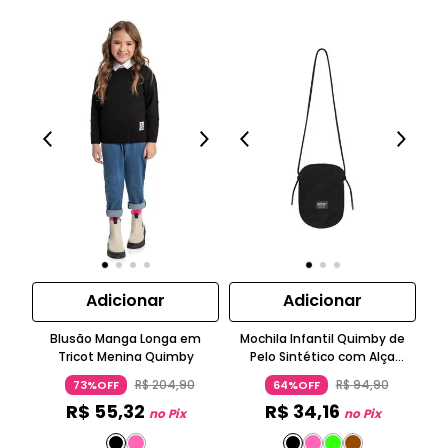
Adicionar
Adicionar
Blusão Manga Longa em
Mochila Infantil Quimby de
Q
Tricot Menina Quimby
Pelo Sintético com Alça
Me
Ajustável
Lo
R$
204
,
90
R$
94
,
90
73%OFF
64%OFF
R$
55
,
32
R$
34
,
16
no Pix
no Pix