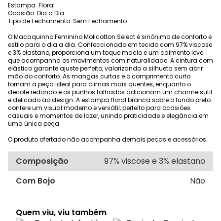
Estampa: Floral
Ocasião: Dia a Dia
Tipo de Fechamento: Sem Fechamento
O Macaquinho Feminino Molicotton Select é sinônimo de conforto e
estilo para o dia a dia. Confeccionado em tecido com 97% viscose
e 3% elastano, proporciona um toque macio e um caimento leve
que acompanha os movimentos com naturalidade. A cintura com
elástico garante ajuste perfeito, valorizando a silhueta sem abrir
mão do conforto. As mangas curtas e o comprimento curto
tornam a peça ideal para climas mais quentes, enquanto o
decote redondo e os punhos talhados adicionam um charme sutil
e delicado ao design. A estampa floral branca sobre o fundo preto
confere um visual moderno e versátil, perfeito para ocasiões
casuais e momentos de lazer, unindo praticidade e elegância em
uma única peça.
O produto ofertado não acompanha demais peças e acessórios.
Composição
97% viscose e 3% elastano
Com Bojo
Não
Quem viu, viu também