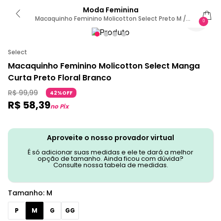
Moda Feminina
Macaquinho Feminino Molicotton Select Preto M /
0
Preto
Select
Macaquinho Feminino Molicotton Select Manga
Curta Preto Floral Branco
R$
99
,
99
42%OFF
R$
58
,
39
no Pix
Aproveite o nosso provador virtual
É só adicionar suas medidas e ele te dará a melhor
opção de tamanho. Ainda ficou com dúvida?
Consulte nossa tabela de medidas.
Tamanho
:
M
P
M
G
GG