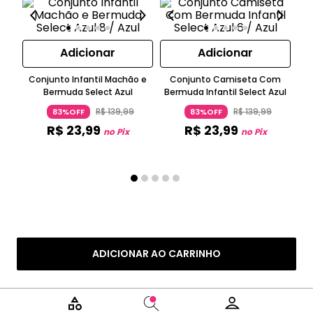
Adicionar
Adicionar
Conjunto Infantil Machão e
Conjunto Camiseta Com
Bermuda Select Azul
Bermuda Infantil Select Azul
C
R$
139
,
99
R$
139
,
99
83%OFF
83%OFF
R$
23
,
99
R$
23
,
99
no Pix
no Pix
ADICIONAR AO CARRINHO