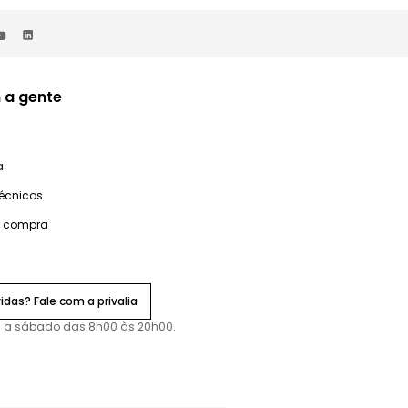
 a gente
a
técnicos
e compra
idas? Fale com a privalia
 a sábado das 8h00 às 20h00.