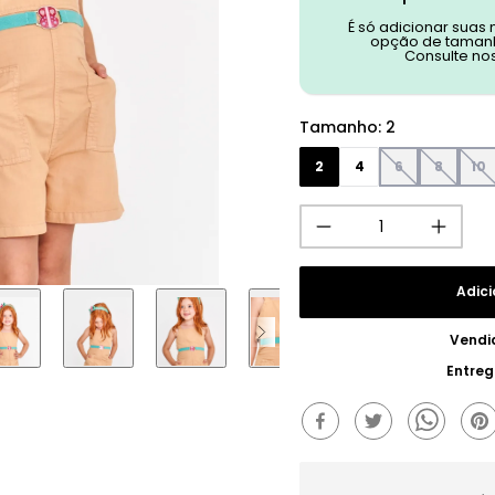
É só adicionar suas
opção de tamanh
Consulte no
Tamanho
:
2
2
4
6
8
10
Adici
Vendi
Entreg