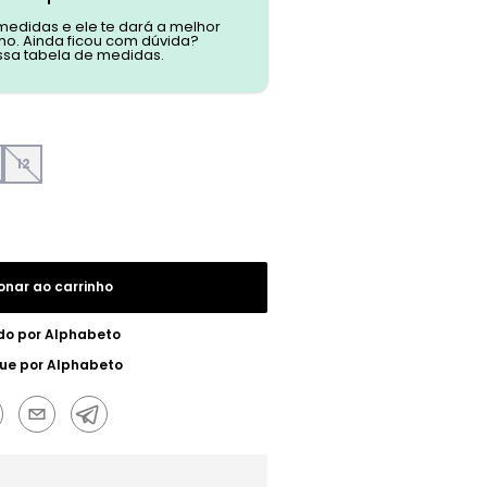
 medidas e ele te dará a melhor
o. Ainda ficou com dúvida?
ssa tabela de medidas.
12
onar ao carrinho
do por
Alphabeto
ue por
Alphabeto