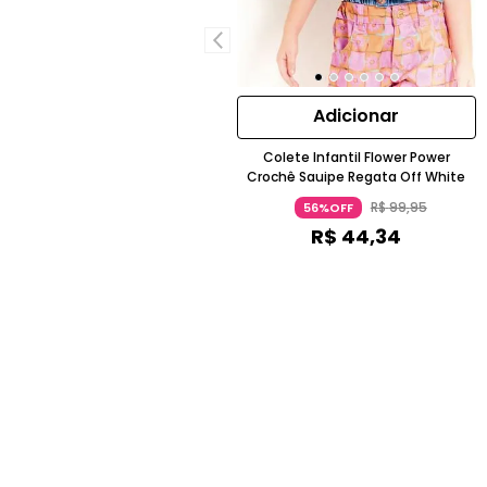
Adicionar
Colete Infantil Flower Power
Crochê Sauipe Regata Off White
R$
99
,
95
56%OFF
R$
44
,
34