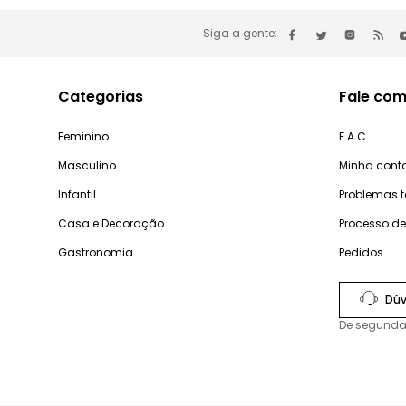
Siga a gente:
Categorias
Fale com
Feminino
F.A.C
Masculino
Minha cont
Infantil
Problemas 
Casa e Decoração
Processo d
Gastronomia
Pedidos
Dúv
De segunda