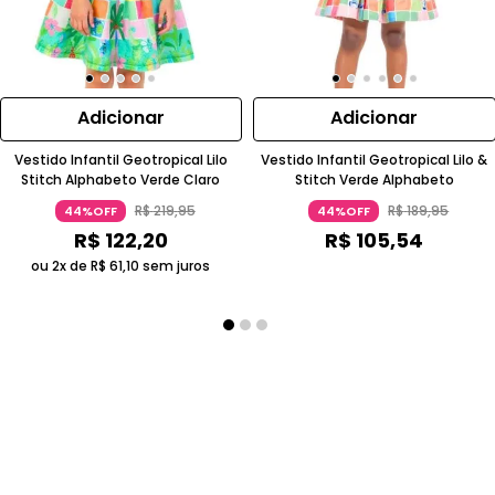
Adicionar
Adicionar
Vestido Infantil Geotropical Lilo
Vestido Infantil Geotropical Lilo &
Stitch Alphabeto Verde Claro
Stitch Verde Alphabeto
R$
219
,
95
R$
189
,
95
44%OFF
44%OFF
R$
122
,
20
R$
105
,
54
ou 2x de
R$
61
,
10
sem juros