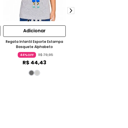
Adicionar
Adicionar
Regata Infantil Disney Minnie E
Regata Infantil Esporte Estampa
Daisy Play Time Canelada Off
Basquete Alphabeto
White Alphabeto
R$
99
,
95
45%OFF
R$
79
,
95
44%OFF
R$
55
,
45
R$
44
,
43