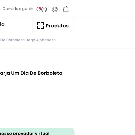
Convide e ganhe
da
Produtos
a De Borboleta Bege Alphabeto
Sarja Um Dia De Borboleta
nosso provador virtual