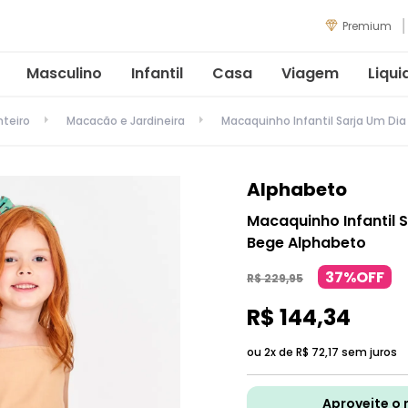
Premium
Masculino
Infantil
Casa
Viagem
Liqui
nteiro
Macacão e Jardineira
Macaquinho Infantil Sarja Um Di
Alphabeto
Macaquinho Infantil 
Bege Alphabeto
37%OFF
R$
229
,
95
R$
144
,
34
ou 2x de
R$
72
,
17
sem juros
Aproveite o 