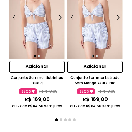
Adicionar
Adicionar
Conjunto Summer Listrinhas
Conjunto Summer Listrado
C
Blue g
Sem Manga Azul Claro
Top
Suntime
R$
479
,
00
R$
479
,
00
65%OFF
65%OFF
R$
169
,
00
R$
169
,
00
ou 2x de
R$
84
,
50
sem juros
ou 2x de
R$
84
,
50
sem juros