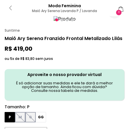
Moda Feminina
Maiô Ary Serena Lavanda P / Lavanda
0
Suntime
Maiô Ary Serena Franzido Frontal Metalizado Lilás
R$
419
,
00
ou 5x de
R$
83
,
80
sem juros
Aproveite o nosso provador virtual
É só adicionar suas medidas e ele te dará a melhor
opção de tamanho. Ainda ficou com dúvida?
Consulte nossa tabela de medidas.
Tamanho
:
P
P
M
G
GG