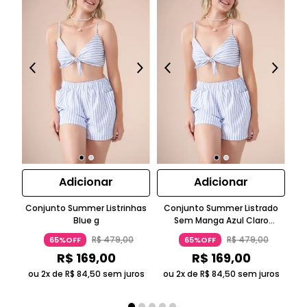
Adicionar
Adicionar
Conjunto Summer Listrinhas
Conjunto Summer Listrado
C
Blue g
Sem Manga Azul Claro
Top
Suntime
R$
479
,
00
R$
479
,
00
65%OFF
65%OFF
R$
169
,
00
R$
169
,
00
ou 2x de
R$
84
,
50
sem juros
ou 2x de
R$
84
,
50
sem juros