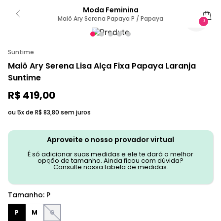
Moda Feminina
Maiô Ary Serena Papaya P / Papaya
0
Suntime
Maiô Ary Serena Lisa Alça Fixa Papaya Laranja
Suntime
R$
419
,
00
ou 5x de
R$
83
,
80
sem juros
Aproveite o nosso provador virtual
É só adicionar suas medidas e ele te dará a melhor
opção de tamanho. Ainda ficou com dúvida?
Consulte nossa tabela de medidas.
Tamanho
:
P
P
M
G