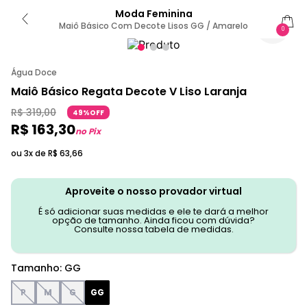
Moda Feminina
Maiô Básico Com Decote Lisos GG / Amarelo
0
Água Doce
Maiô Básico Regata Decote V Liso Laranja
R$
319
,
00
49%OFF
R$
163
,
30
no Pix
ou 3x de
R$
63
,
66
Aproveite o nosso provador virtual
É só adicionar suas medidas e ele te dará a melhor
opção de tamanho. Ainda ficou com dúvida?
Consulte nossa tabela de medidas.
Tamanho
:
GG
P
M
G
GG