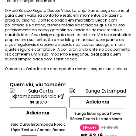
Tecido Principal: Poliamida
O Maiô Básico Regata Decote V Liso Laranja é uma peça essencial
para quem valoriza conforto e estilo em momentos de lazer na
praia ou piscina. Confeccionado em microfibra Beach com
poliamida e elastano, oferece média elasticidade que se ajusta
perfeitamente ao corpo, garantindo liberdade de movimento e
durabilidade. Seu design regata com decote em V e bojo embutido
proporciona sustentação e modelagem ao busto, enquanto as
alças reguláveis e a trava de tecido nas costas asseguram um
ajuste seguro e confortável. A cor laranja vibrante e o acabamento
liso conferem um visual moderno e elegante, ideal para quem
busca simplicidade com sofisticação.
O produto ofertado não acompanha demais peças e acessórios.
Quem viu, viu também
Adicionar
Adicionar
Sunga Estampada Flower
Básica Beach Listrada Marrom
Ta
Saia Curta Estampada Nordic
Bege Preto Água Doce
R$
169
,
00
69%OFF
Lápis Textura Cannes Branco
R$
52
,
16