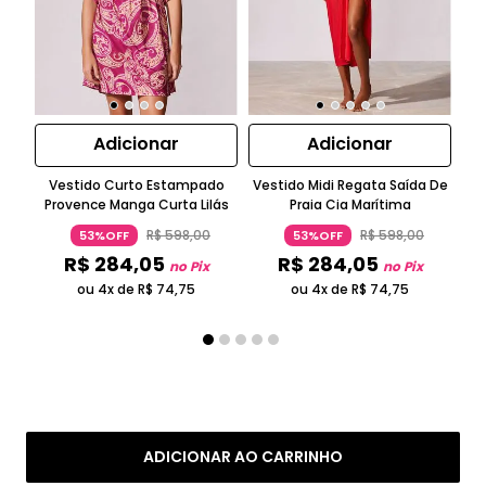
Adicionar
Adicionar
Vestido Curto Estampado
Vestido Midi Regata Saída De
T
Provence Manga Curta Lilás
Praia Cia Marítima
R$
598
,
00
R$
598
,
00
53%OFF
53%OFF
R$
284
,
05
R$
284
,
05
no Pix
no Pix
ou 4x de
R$
74
,
75
ou 4x de
R$
74
,
75
ADICIONAR AO CARRINHO