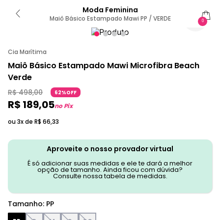
Moda Feminina
Maiô Básico Estampado Mawi PP / VERDE
0
Cia Marítima
Maiô Básico Estampado Mawi Microfibra Beach
Verde
R$
498
,
00
62%OFF
R$
189
,
05
no Pix
ou 3x de
R$
66
,
33
Aproveite o nosso provador virtual
É só adicionar suas medidas e ele te dará a melhor
opção de tamanho. Ainda ficou com dúvida?
Consulte nossa tabela de medidas.
Tamanho
:
PP