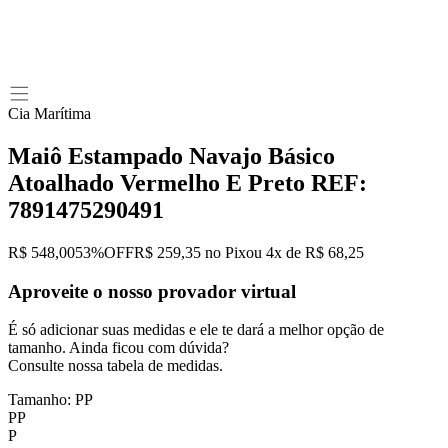
Cia Marítima
Maiô Estampado Navajo Básico
Atoalhado Vermelho E Preto
REF:
7891475290491
R$
548
,
00
53%OFF
R$
259
,
35
no Pix
ou 4x de
R$
68
,
25
Aproveite o nosso provador virtual
É só adicionar suas medidas e ele te dará a melhor opção de
tamanho. Ainda ficou com dúvida?
Consulte nossa tabela de medidas.
Tamanho
:
PP
PP
P