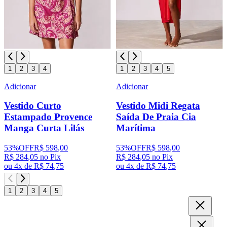
1
2
3
4
1
2
3
4
5
Adicionar
Adicionar
Vestido Curto
Vestido Midi Regata
Estampado Provence
Saída De Praia Cia
Manga Curta Lilás
Marítima
53%OFF
R$
598
,
00
53%OFF
R$
598
,
00
R$
284
,
05
no Pix
R$
284
,
05
no Pix
ou 4x de
R$
74
,
75
ou 4x de
R$
74
,
75
1
2
3
4
5