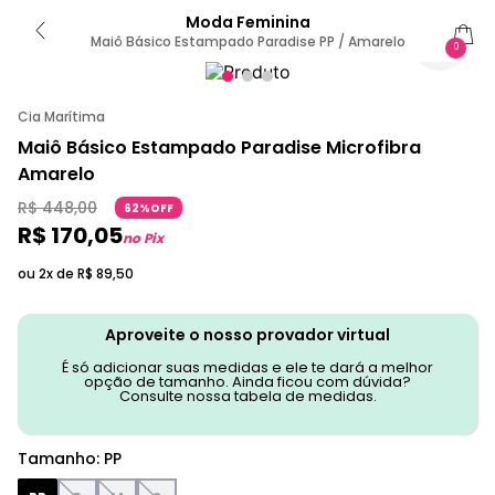
Moda Feminina
Maiô Básico Estampado Paradise PP / Amarelo
0
Cia Marítima
Maiô Básico Estampado Paradise Microfibra
Amarelo
R$
448
,
00
62%OFF
R$
170
,
05
no Pix
ou 2x de
R$
89
,
50
Aproveite o nosso provador virtual
É só adicionar suas medidas e ele te dará a melhor
opção de tamanho. Ainda ficou com dúvida?
Consulte nossa tabela de medidas.
Tamanho
:
PP