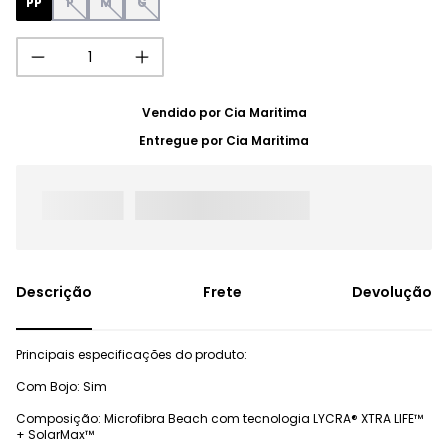
PP
P
M
G
Vendido por
Cia Maritima
Entregue por
Cia Maritima
Frete
Devolução
Principais especificações do produto:
Com Bojo: Sim
Composição: Microfibra Beach com tecnologia LYCRA® XTRA LIFE™
+ SolarMax™