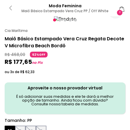
Moda Feminina
Maiô Básico Estampado Vera Cruz PP / Off White
0
Cia Marítima
Maiô Básico Estampado Vera Cruz Regata Decote
V Microfibra Beach Bordô
R$
468
,
00
62%OFF
R$
177
,
65
no Pix
ou 3x de
R$
62
,
33
Aproveite o nosso provador virtual
É só adicionar suas medidas e ele te dará a melhor
opção de tamanho. Ainda ficou com dúvida?
Consulte nossa tabela de medidas.
Tamanho
:
PP