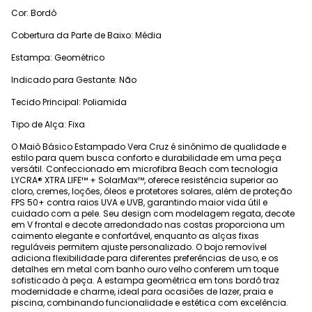
Cor: Bordô
Cobertura da Parte de Baixo: Média
Estampa: Geométrico
Indicado para Gestante: Não
Tecido Principal: Poliamida
Tipo de Alça: Fixa
O Maiô Básico Estampado Vera Cruz é sinônimo de qualidade e
estilo para quem busca conforto e durabilidade em uma peça
versátil. Confeccionado em microfibra Beach com tecnologia
LYCRA® XTRA LIFE™ + SolarMax™, oferece resistência superior ao
cloro, cremes, loções, óleos e protetores solares, além de proteção
FPS 50+ contra raios UVA e UVB, garantindo maior vida útil e
cuidado com a pele. Seu design com modelagem regata, decote
em V frontal e decote arredondado nas costas proporciona um
caimento elegante e confortável, enquanto as alças fixas
reguláveis permitem ajuste personalizado. O bojo removível
adiciona flexibilidade para diferentes preferências de uso, e os
detalhes em metal com banho ouro velho conferem um toque
sofisticado à peça. A estampa geométrica em tons bordô traz
modernidade e charme, ideal para ocasiões de lazer, praia e
piscina, combinando funcionalidade e estética com excelência.