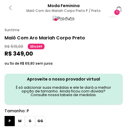
Moda Feminina
Maiô Com Aro Mariah Corpo Preto P / Preto
0
Suntime
Maiô Com Aro Mariah Corpo Preto
R$
519
,
00
33%OFF
R$
349
,
00
ou 5x de
R$
69
,
80
sem juros
Aproveite o nosso provador virtual
É só adicionar suas medidas e ele te dará a melhor
opção de tamanho. Ainda ficou com dúvida?
Consulte nossa tabela de medidas.
Tamanho
:
P
P
M
G
GG