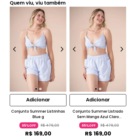
Quem viu, viu também
Adicionar
Adicionar
Conjunto Summer Listrinhas
Conjunto Summer Listrado
C
Blue g
Sem Manga Azul Claro
Top
Suntime
R$
479
,
00
R$
479
,
00
65%OFF
65%OFF
R$
169
,
00
R$
169
,
00