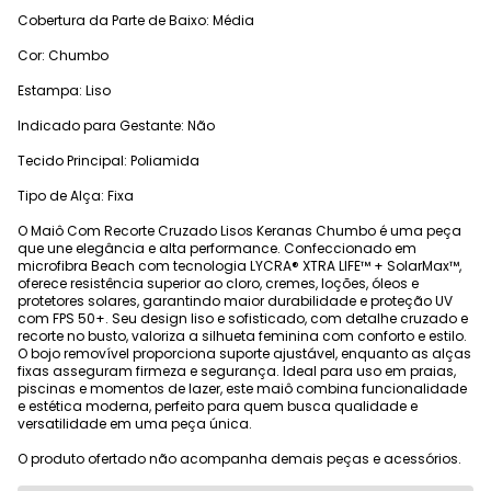
Cobertura da Parte de Baixo: Média
Cor: Chumbo
Estampa: Liso
Indicado para Gestante: Não
Tecido Principal: Poliamida
Tipo de Alça: Fixa
O Maiô Com Recorte Cruzado Lisos Keranas Chumbo é uma peça
que une elegância e alta performance. Confeccionado em
microfibra Beach com tecnologia LYCRA® XTRA LIFE™ + SolarMax™,
oferece resistência superior ao cloro, cremes, loções, óleos e
protetores solares, garantindo maior durabilidade e proteção UV
com FPS 50+. Seu design liso e sofisticado, com detalhe cruzado e
recorte no busto, valoriza a silhueta feminina com conforto e estilo.
O bojo removível proporciona suporte ajustável, enquanto as alças
fixas asseguram firmeza e segurança. Ideal para uso em praias,
piscinas e momentos de lazer, este maiô combina funcionalidade
e estética moderna, perfeito para quem busca qualidade e
versatilidade em uma peça única.
O produto ofertado não acompanha demais peças e acessórios.