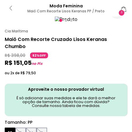
Moda Feminina
Maiô Com Recorte Lisos Keranas PP / Preto
0
Cia Marítima
Maiô Com Recorte Cruzado Lisos Keranas
Chumbo
R$
398
,
00
62%OFF
R$
151
,
05
no Pix
ou 2x de
R$
79
,
50
Aproveite o nosso provador virtual
É só adicionar suas medidas e ele te dará a melhor
opção de tamanho. Ainda ficou com dúvida?
Consulte nossa tabela de medidas.
Tamanho
:
PP