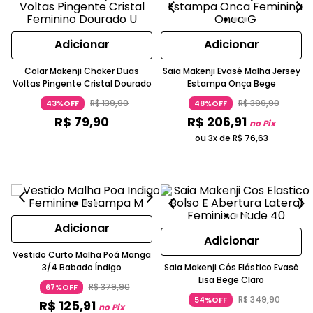
Adicionar
Adicionar
Colar Makenji Choker Duas
Saia Makenji Evasê Malha Jersey
Voltas Pingente Cristal Dourado
Estampa Onça Bege
R$
139
,
90
R$
399
,
90
43%OFF
48%OFF
R$
79
,
90
R$
206
,
91
no Pix
ou 3x de
R$
76
,
63
Adicionar
Adicionar
Vestido Curto Malha Poá Manga
3/4 Babado Índigo
Saia Makenji Cós Elástico Evasê
Lisa Bege Claro
R$
379
,
90
67%OFF
R$
349
,
90
54%OFF
R$
125
,
91
no Pix