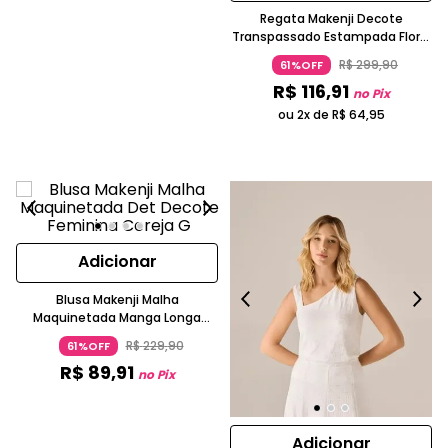
Regata Makenji Decote
Transpassado Estampada Floral
Alça Larga Bordô
R$
299
,
90
61%OFF
R$
116
,
91
no Pix
ou 2x de
R$
64
,
95
Adicionar
Blusa Makenji Malha
Maquinetada Manga Longa
Vinho
R$
229
,
90
61%OFF
R$
89
,
91
no Pix
Adicionar