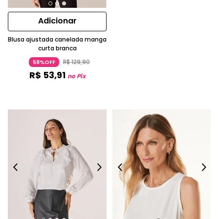
Adicionar
Blusa ajustada canelada manga
curta branca
R$
129
,
90
58%OFF
R$
53
,
91
no Pix