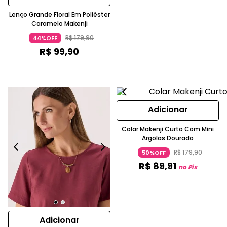
Lenço Grande Floral Em Poliéster
Caramelo Makenji
R$
179
,
90
44%OFF
R$
99
,
90
Adicionar
Colar Makenji Curto Com Mini
Argolas Dourado
R$
179
,
90
50%OFF
R$
89
,
91
no Pix
Adicionar