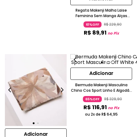
Regata Makenji Malha Laise
Feminina Sem Manga Alças
Diferenciadas Branco
R$
229
,
90
61%OFF
R$
89
,
91
no Pix
Adicionar
Bermuda Makenji Masculina
Chino Cos Sport Linho E Algodão
Bege Claro
R$
329
,
90
65%OFF
R$
116
,
91
no Pix
ou 2x de
R$
64
,
95
Adicionar