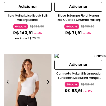
Adicionar
Adicionar
Saia Malha Laise Evasê Belli
Blusa Estampa Floral Manga
Makenji Branco
Três Quartos Chumbo Makenji
R$
399
,
90
R$
199
,
90
64%OFF
64%OFF
R$
143
,
91
R$
71
,
91
no Pix
no Pix
ou 2x de
R$
79
,
95
Adicionar
Camiseta Makenji Estampada
Sunbeach Masculina Manga
Curta Branco
R$
129
,
90
58%OFF
R$
53
,
91
no Pix