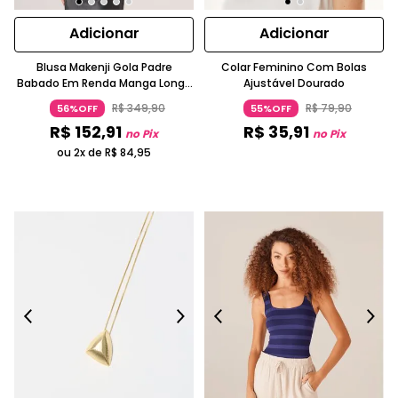
Adicionar
Adicionar
Blusa Makenji Gola Padre
Colar Feminino Com Bolas
Babado Em Renda Manga Longa
Ajustável Dourado
Branco
R$
349
,
90
R$
79
,
90
56%OFF
55%OFF
R$
152
,
91
R$
35
,
91
no Pix
no Pix
ou 2x de
R$
84
,
95