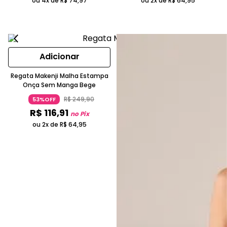
ou 4x de
R$
74
,
97
ou 2x de
R$
64
,
95
Adicionar
Regata Makenji Malha Estampa
Onça Sem Manga Bege
R$
249
,
90
53%OFF
R$
116
,
91
no Pix
ou 2x de
R$
64
,
95