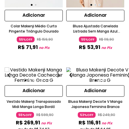
Adicionar
Adicionar
Colar Makenji Médio Curto
Blusa Ajustada Canelada
Pingente Triângulo Dourado
Listrada Sem Manga Azul
Marinho
R$
159
,
90
R$
119
,
90
55%OFF
55%OFF
R$
71
,
91
R$
53
,
91
no Pix
no Pix
Adicionar
Adicionar
Vestido Makenji Transpassado
Blusa Makenji Decote V Manga
Midi Manga Longa Bordô
Japonesa Feminina Branca
R$
599
,
90
R$
249
,
90
55%OFF
53%OFF
R$
269
,
91
R$
116
,
91
no Pix
no Pix