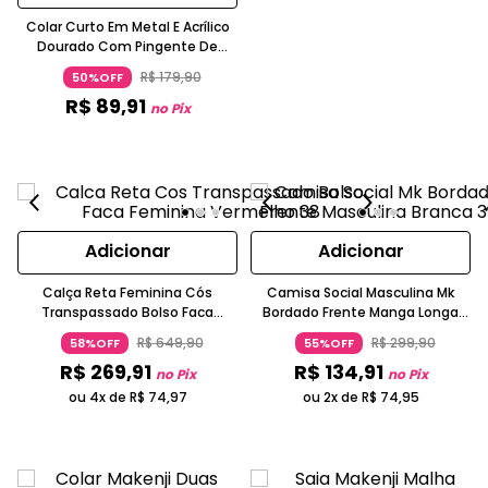
Colar Curto Em Metal E Acrílico
Dourado Com Pingente De
Resina Terrosa Makenji
R$
179
,
90
50%OFF
R$
89
,
91
no Pix
Adicionar
Adicionar
Calça Reta Feminina Cós
Camisa Social Masculina Mk
Transpassado Bolso Faca
Bordado Frente Manga Longa
Vermelha
Branca
R$
649
,
90
R$
299
,
90
58%OFF
55%OFF
R$
269
,
91
R$
134
,
91
no Pix
no Pix
ou 4x de
R$
74
,
97
ou 2x de
R$
74
,
95