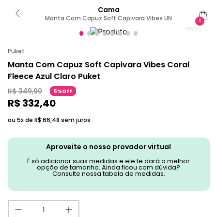
Cama
Manta Com Capuz Soft Capivara Vibes UN
0
Puket
Manta Com Capuz Soft Capivara Vibes Coral
Fleece Azul Claro Puket
R$
349
,
90
5%OFF
R$
332
,
40
ou 5x de
R$
66
,
48
sem juros
Aproveite o nosso provador virtual
É só adicionar suas medidas e ele te dará a melhor
opção de tamanho. Ainda ficou com dúvida?
Consulte nossa tabela de medidas.