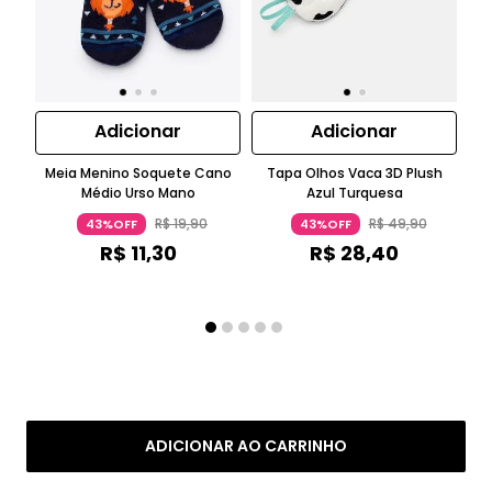
Adicionar
Adicionar
Meia Menino Soquete Cano
Tapa Olhos Vaca 3D Plush
Médio Urso Mano
Azul Turquesa
R$
19
,
90
R$
49
,
90
43%OFF
43%OFF
R$
11
,
30
R$
28
,
40
ADICIONAR AO CARRINHO