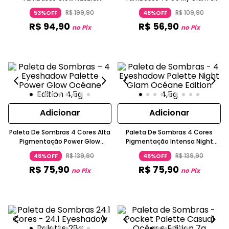
Cintilante Glow To Go OCEANE
Cores Cintilantes E Matte Bordô
R$
199
,
90
R$
109
,
90
53%OFF
48%OFF
OCEANE
R$
94
,
90
R$
56
,
90
no Pix
no Pix
Adicionar
Adicionar
Paleta De Sombras 4 Cores Alta
Paleta De Sombras 4 Cores
Pigmentação Power Glow
Pigmentação Intensa Night
Océane
Glam Lilás OCEANE
R$
139
,
90
R$
139
,
90
46%OFF
46%OFF
R$
75
,
90
R$
75
,
90
no Pix
no Pix