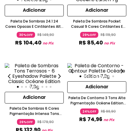
Adicionar
Adicionar
Paleta De Sombras 24.1 24
Paleta De Sombras Pocket
Cores Opacas E Cintilantes Alta
Casual 9 Cores Cintilantes E
Pigmentação Azul Océane
Mattes Azul Royal OCEANE
R$
149
,
90
R$
119
,
90
30%OFF
29%OFF
R$
104
,
40
R$
85
,
40
no Pix
no Pix
Adicionar
Adicionar
Paleta De Contorno 3 Tons Alta
Pigmentação Océane Edition
Paleta De Sombras 6 Cores
OCEANE
R$
98
,
90
24%OFF
Pigmentação Intensa Tons
R$
74
,
96
Terrosos Classic Edition OCEANE
no Pix
R$
179
,
90
26%OFF
R$
132
,
90
no Pix