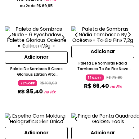
ou 2x de
R$
69
,
95
Adicionar
Adicionar
Paleta De Sombras Nádia
Paleta De Sombras 6 Cores
Tambasco To Go Fire Nove
Glorious Edition Alta
Cores Compacta Alta
R$
79
,
90
17%OFF
Pigmentação Bordô OCEANE
Pigmentação Bordô OCEANE
R$
109
,
90
22%OFF
R$
66
,
40
no Pix
R$
85
,
40
no Pix
Adicionar
Adicionar