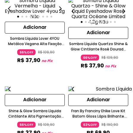
Adicionar
Adicionar
Sombra Líquida Lover 4YOU
Metálica Vegana Alta Fixação
Sombra Líquida Quartzo Shine &
Bordô OCEANE
Glow Cintilante Rosê Dourado
R$
109
,
90
66%OFF
Océane
R$
109
,
90
66%OFF
R$
37
,
90
no Pix
R$
37
,
90
no Pix
Adicionar
Adicionar
Shine & Glow Sombra Líquida
Fran By Franciny Ehlke Love Kit
Cintilante Alta Pigmentação
Batom Gloss Lápis Brilhante
Cobre Océane
Hidratante Volumizador Lilás
R$
109
,
90
R$
190
,
90
66%OFF
63%OFF
R$
37
,
90
R$
69
,
90