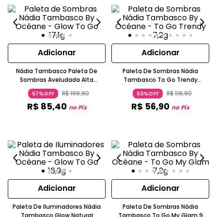
Adicionar
Adicionar
Nádia Tambasco Paleta De
Paleta De Sombras Nádia
Sombras Aveludada Alta
Tambasco To Go Trendy
Pigmentação Bronze Glow To
Cintilante E Matte Bordô
R$
199
,
90
R$
119
,
90
57%OFF
53%OFF
Go OCEANE
OCEANE
R$
85
,
40
R$
56
,
90
no Pix
no Pix
Adicionar
Adicionar
Paleta De Iluminadores Nádia
Paleta De Sombras Nádia
Tambasco Glow Natural
Tambasco To Go My Glam 9