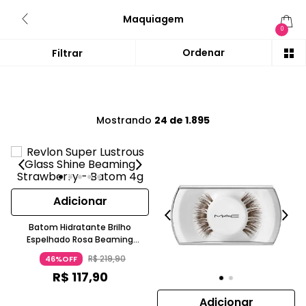
Maquiagem
0
Mostrando
24 de 1.895
Adicionar
Batom Hidratante Brilho
Espelhado Rosa Beaming
Strawberry Revlon 4g
R$
219
,
90
46%OFF
R$
117
,
90
Adicionar