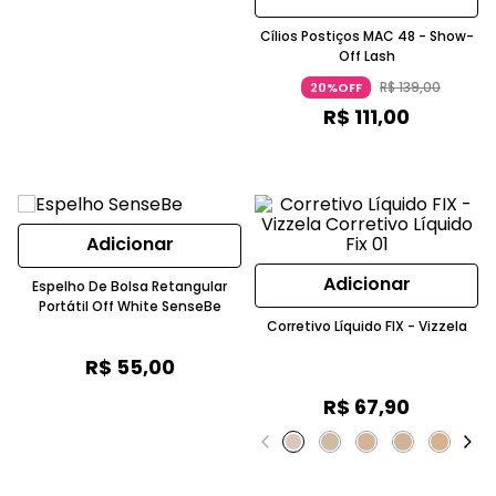
Cílios Postiços MAC 48 - Show-
Off Lash
R$
139
,
00
20%OFF
R$
111
,
00
Adicionar
Adicionar
Espelho De Bolsa Retangular
Portátil Off White SenseBe
Corretivo Líquido FIX - Vizzela
R$
55
,
00
R$
67
,
90