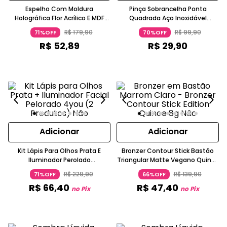
Espelho Com Moldura
Pinça Sobrancelha Ponta
Holográfica Flor Acrílico E MDF
Quadrada Aço Inoxidável
Branco
Banhada A Ouro Golden Tools
R$
179
,
90
R$
99
,
90
71%OFF
70%OFF
Océane
R$
52
,
89
R$
29
,
90
Adicionar
Adicionar
Kit Lápis Para Olhos Prata E
Bronzer Contour Stick Bastão
Iluminador Perolado
Triangular Matte Vegano Quince
Champagne Vegano OCEANE
Edition OCEANE
R$
229
,
90
R$
139
,
90
71%OFF
66%OFF
R$
66
,
40
R$
47
,
40
no Pix
no Pix