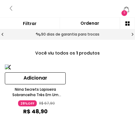
0
90 dias de garantia para trocas
Você viu todos os
1
produtos
Adicionar
Niina Secrets Lapiseira
Sobrancelha Três Em Um
Acabamento Natural Fixação
R$
67
,
90
28%OFF
Doze Horas Marrom Eudora
R$
48
,
90