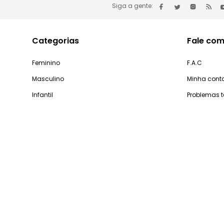
Siga a gente:
Categorias
Fale com
Feminino
F.A.C
Masculino
Minha cont
Infantil
Problemas 
Casa e Decoração
Processo d
Gastronomia
Pedidos
Dúv
De segunda