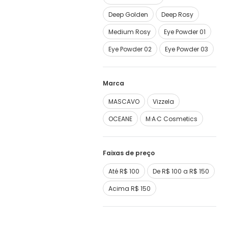
Deep Golden
Deep Rosy
Medium Rosy
Eye Powder 01
Eye Powder 02
Eye Powder 03
Marca
MASCAVO
Vizzela
OCEANE
M·A·C Cosmetics
Faixas de preço
Até R$ 100
De R$ 100 a R$ 150
Acima R$ 150