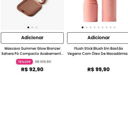
Adicionar
Adicionar
Mascavo Summer Glow Bronzer
Flush Stick Blush Em Bastão
Sahara Pó Compacto Acabamento
Vegano Com Óleo De Macadâmia 
Natural Luminoso Bronze Mascavo
Esqualano Bordô MASCAVO
R$
109
,
90
15%OFF
R$
92
,
90
R$
99
,
90