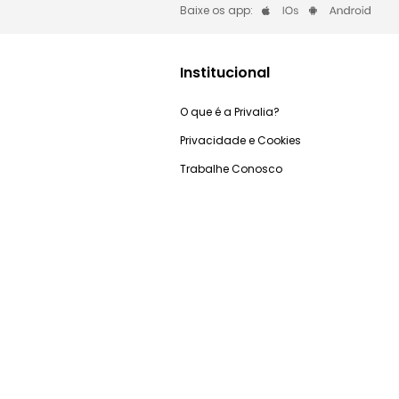
Baixe os app:
Institucional
O que é a Privalia?
Privacidade e Cookies
Trabalhe Conosco
Condições de uso
Relação com investidores
Blog Privalia
Ganhe R$50
Seja Premium