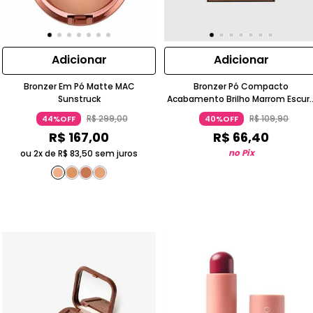
Adicionar
Adicionar
Bronzer Em Pó Matte MAC
Bronzer Pó Compacto
Sunstruck
Acabamento Brilho Marrom Escur
Oak Océane Edition
R$
299
,
00
R$
109
,
90
44%OFF
40%OFF
R$
167
,
00
R$
66
,
40
no Pix
ou 2x de
R$
83
,
50
sem juros