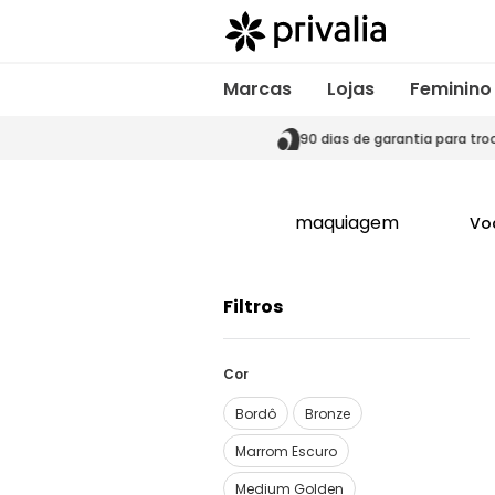
Marcas
Lojas
Feminino
s de garantia para trocas
90 dias de garantia para tro
maquiagem
Vo
Filtros
Cor
Bordô
Bronze
Marrom Escuro
Medium Golden