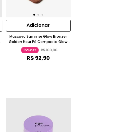
Adicionar
Mascavo Summer Glow Bronzer
o
Golden Hour Pó Compacto Glow
Radiante Bronze MASCAVO
R$
109
,
90
15%OFF
R$
92
,
90