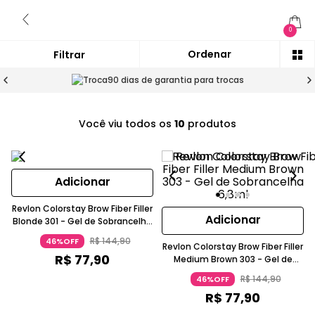
0
90 dias de garantia para trocas
Você viu todos os
10
produtos
Adicionar
Revlon Colorstay Brow Fiber Filler
Adicionar
Blonde 301 - Gel de Sobrancelha
6,8ml
R$
144
,
90
46%OFF
Revlon Colorstay Brow Fiber Filler
R$
77
,
90
Medium Brown 303 - Gel de
Sobrancelha 6,8ml
R$
144
,
90
46%OFF
R$
77
,
90