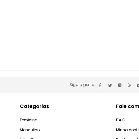
Siga a gente:
Categorias
Fale com
Feminino
F.A.C
Masculino
Minha cont