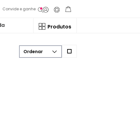
Convide e ganhe
da
Produtos