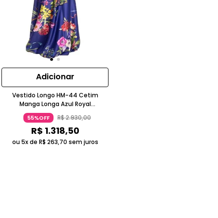
Adicionar
Vestido Longo HM-44 Cetim
Manga Longa Azul Royal
Estampado Floral
R$
2
.
930
,
00
55%OFF
R$
1
.
318
,
50
ou 5x de
R$
263
,
70
sem juros