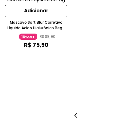
Adicionar
Mascavo Soft Blur Corretivo
Líquido Ácido Hialurônico Bege
Claro MASCAVO
R$
89
,
90
16%OFF
R$
75
,
90