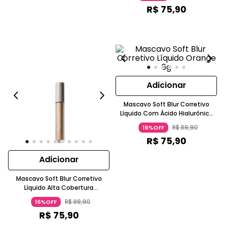
R$
75
,
90
Adicionar
Mascavo Soft Blur Corretivo
Líquido Com Ácido Hialurônico
Orange MASCAVO
R$
89
,
90
16%OFF
R$
75
,
90
Adicionar
Mascavo Soft Blur Corretivo
Líquido Alta Cobertura
Acabamento Natural Bege Claro
R$
89
,
90
16%OFF
MASCAVO
R$
75
,
90