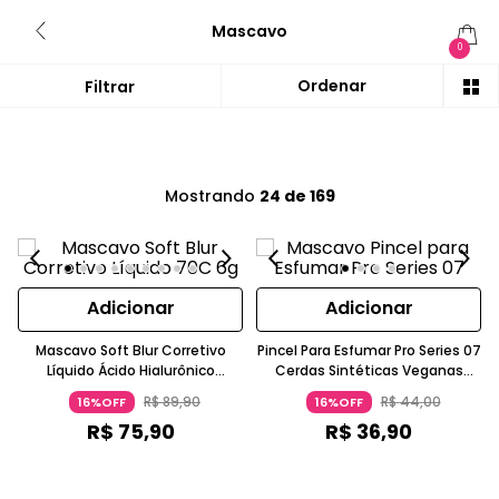
Mascavo
0
Mostrando
24 de 169
Adicionar
Adicionar
Mascavo Soft Blur Corretivo
Pincel Para Esfumar Pro Series 07
Líquido Ácido Hialurônico
Cerdas Sintéticas Veganas
Caramelo MASCAVO
Caramelo MASCAVO
R$
89
,
90
R$
44
,
00
16%OFF
16%OFF
R$
75
,
90
R$
36
,
90