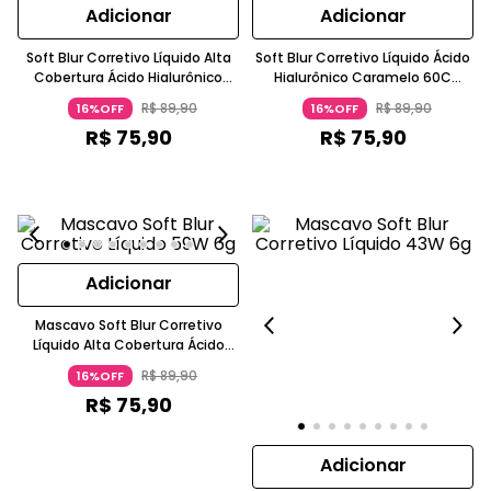
Adicionar
Adicionar
Soft Blur Corretivo Líquido Alta
Soft Blur Corretivo Líquido Ácido
Cobertura Ácido Hialurônico
Hialurônico Caramelo 60C
Vegano Caramelo Mascavo
Mascavo
R$
89
,
90
R$
89
,
90
16%OFF
16%OFF
R$
75
,
90
R$
75
,
90
Adicionar
Mascavo Soft Blur Corretivo
Líquido Alta Cobertura Ácido
Hialurônico Caramelo-59W
R$
89
,
90
16%OFF
MASCAVO
R$
75
,
90
Adicionar