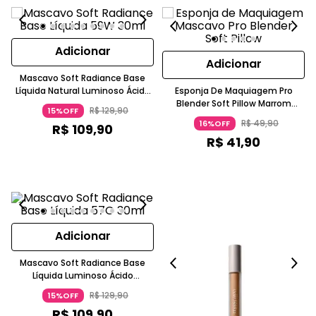
Adicionar
Adicionar
Mascavo Soft Radiance Base
Líquida Natural Luminoso Ácido
Esponja De Maquiagem Pro
Hialurônico Niacinamida 59W
Blender Soft Pillow Marrom
R$
129
,
90
15%OFF
Caramelo MASCAVO
Mascavo
R$
49
,
90
16%OFF
R$
109
,
90
R$
41
,
90
Adicionar
Mascavo Soft Radiance Base
Líquida Luminoso Ácido
Hialurônico 57O Caramelo
R$
129
,
90
15%OFF
Mascavo
R$
109
,
90