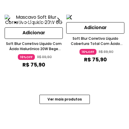
Adicionar
Adicionar
Soft Blur Corretivo Líquido
Soft Blur Corretivo Líquido Com
Cobertura Total Com Ácido
Ácido Hialurônico 20W Bege
Hialurônico Caramelo 35W
R$
89
,
90
16%OFF
Claro MASCAVO
MASCAVO
R$
89
,
90
16%OFF
R$
75
,
90
R$
75
,
90