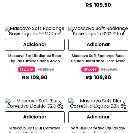
R$
109
,
90
Adicionar
Adicionar
Mascavo Soft Radiance Base
Mascavo Soft Radiance Base
Líquida Luminosidade Ácido
Líquida Hidratante Com Ácido
Hialurônico Caramelo 60N
Hialurônico Niacinamida
R$
129
,
90
R$
129
,
90
15%OFF
15%OFF
MASCAVO
Caramelo MASCAVO
R$
109
,
90
R$
109
,
90
Adicionar
Adicionar
Mascavo Soft Blur Corretivo
Soft Blur Corretivo Líquido 22N