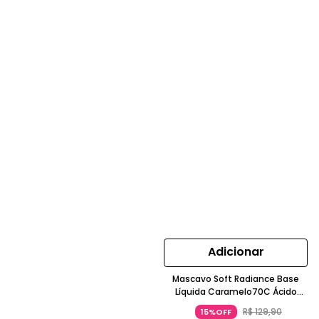
Adicionar
Mascavo Soft Radiance Base
Líquida Caramelo70C Ácido
Hialurônico Niacinamida
R$
129
,
90
15%OFF
Esqualano Vegana