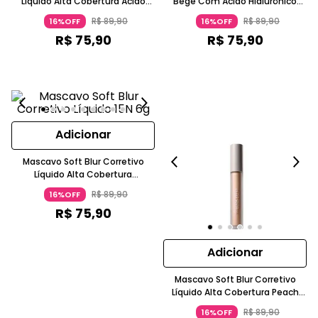
Líquido Alta Cobertura Ácido
Bege Com Ácido Hialurônico
Hialurônico Tom32C Caramelo
MASCAVO
R$
89
,
90
R$
89
,
90
16%OFF
16%OFF
MASCAVO
R$
75
,
90
R$
75
,
90
Adicionar
Mascavo Soft Blur Corretivo
Líquido Alta Cobertura
Acabamento Natural Radiante
R$
89
,
90
16%OFF
15N Bege Claro MASCAVO
R$
75
,
90
Adicionar
Mascavo Soft Blur Corretivo
Líquido Alta Cobertura Peach
Bege Claro Ácido Hialurônico
R$
89
,
90
16%OFF
MASCAVO