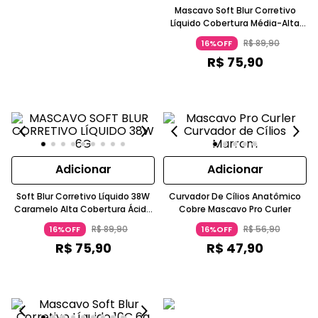
Mascavo Soft Blur Corretivo
Líquido Cobertura Média-Alta
43W Caramelo MASCAVO
R$
89
,
90
16%OFF
R$
75
,
90
Adicionar
Adicionar
Soft Blur Corretivo Líquido 38W
Curvador De Cílios Anatômico
Caramelo Alta Cobertura Ácido
Cobre Mascavo Pro Curler
Hialurônico Esqualano Mascavo
R$
89
,
90
R$
56
,
90
16%OFF
16%OFF
R$
75
,
90
R$
47
,
90