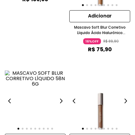
Adicionar
Mascavo Soft Blur Corretivo
Líquido Ácido Hialurônico
Caramelo MASCAVO
R$
89
,
90
16%OFF
R$
75
,
90