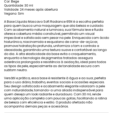
Cor: Bege
Quantidade: 30 ml
Validade: 24 meses após abertura
Vegano: Sim
A Base Líquida Mascavo Soft Radiance 65N é a escolha perfeita
para quem busca uma maquiagem que alia beleza e cuidado.
Com acabamento natural e luminoso, sua fórmula leve e fluida
oferece cobertura média construível, permitindo um visual
impecável e sofisticado sem pesar na pele. Enriquecida com ácido
hialurônico, niacinamida e esqualano de cana-de-açúcar,
promove hidratação profunda, uniformiza o tom e controla a
oleosidade, garantindo uma textura suave e confortável ao longo
do dia. A alta elasticidade da base evita o craquelamento,
enquanto a tecnologia de pigmentos tratados assegura
aderência prolongada e resistência à oxidação, ideal para todos
os tipos de pele, especialmente as de tonalidade escura com
subtom neutro.
Versátil e prática, essa base é resistente à água e ao suor, perfeita
para o uso diário, trabalho, eventos sociais e ocasiões especiais.
Seu design sofisticado e acabamento elegante valorizam a pele
com naturalidade, tornando-a uma aliada indispensável para
quem deseja um look radiante e duradouro. Com 30 ml, rende
uma aplicação completa com poucas gotas, facilitando a rotina
de beleza com eficiência e estilo. O produto ofertado não
acompanha demais peças e acessórios.