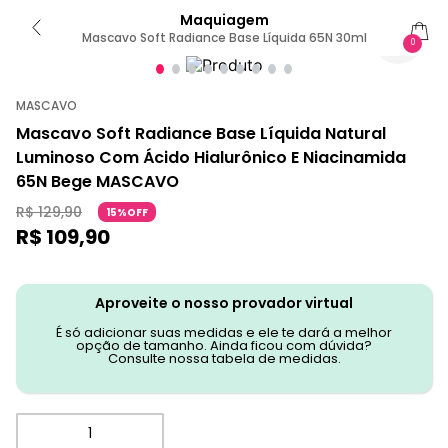
Maquiagem
Mascavo Soft Radiance Base Líquida 65N 30ml
0
MASCAVO
Mascavo Soft Radiance Base Líquida Natural
Luminoso Com Ácido Hialurônico E Niacinamida
65N Bege MASCAVO
R$
129
,
90
15%OFF
R$
109
,
90
Aproveite o nosso provador virtual
É só adicionar suas medidas e ele te dará a melhor
opção de tamanho. Ainda ficou com dúvida?
Consulte nossa tabela de medidas.