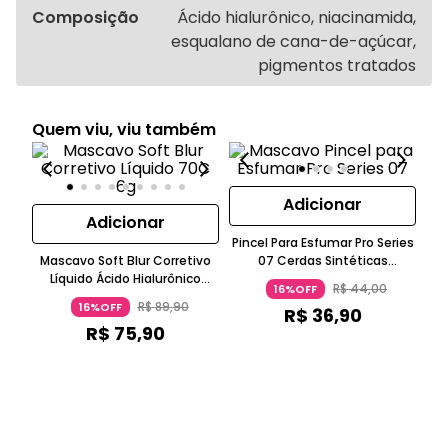
Composição
Ácido hialurônico, niacinamida,
esqualano de cana-de-açúcar,
pigmentos tratados
Quem viu, viu também
Adicionar
Adicionar
Pincel Para Esfumar Pro Series
Mascavo Soft Blur Corretivo
07 Cerdas Sintéticas
E
Líquido Ácido Hialurônico
Veganas Caramelo MASCAVO
B
R$
44
,
00
16%OFF
Caramelo MASCAVO
R$
89
,
90
16%OFF
R$
36
,
90
R$
75
,
90