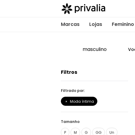
Marcas
Lojas
Feminino
masculino
Vo
Filtros
Filtrado por:
Moda íntima
Tamanho
P
M
G
GG
Un