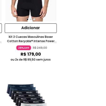
Adicionar
Kit 2 Cuecas Masculinas Boxer
Cotton Recyckle® Intense Power
Calvin Klein Underwear - Preto
R$
249
,
00
28%OFF
R$
179
,
00
ou 2x de
R$
89
,
50
sem juros