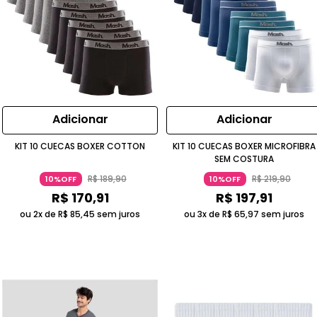
Adicionar
Adicionar
KIT 10 CUECAS BOXER COTTON
KIT 10 CUECAS BOXER MICROFIBRA
SEM COSTURA
R$
189
,
90
R$
219
,
90
10%OFF
10%OFF
R$
170
,
91
R$
197
,
91
ou 2x de
R$
85
,
45
sem juros
ou 3x de
R$
65
,
97
sem juros