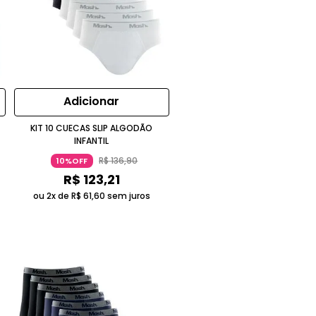
Adicionar
KIT 10 CUECAS SLIP ALGODÃO
INFANTIL
R$
136
,
90
10%OFF
R$
123
,
21
ou 2x de
R$
61
,
60
sem juros