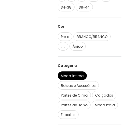
34-38
39-44
Cor
Preto
BRANCO/BRANCO
.....
Ãnico
Categoria
Moda íntima
Bolsas e Acessórios
Partes de Cima
Calçados
Partes de Baixo
Moda Praia
Esportes