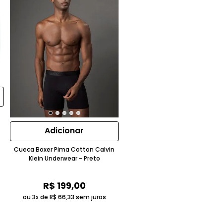
Adicionar
Cueca Boxer Pima Cotton Calvin
Klein Underwear - Preto
R$
199
,
00
ou 3x de
R$
66
,
33
sem juros