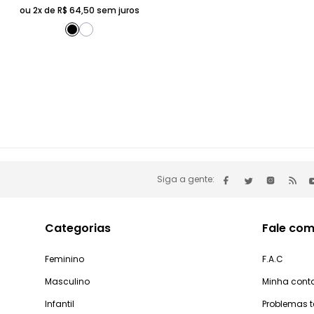
ou 2x de
R$
64
,
50
sem juros
Siga a gente:
Categorias
Fale com
Feminino
F.A.C
Masculino
Minha cont
Infantil
Problemas 