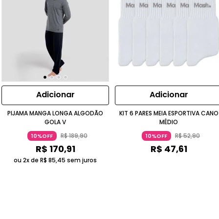
Adicionar
Adicionar
PIJAMA MANGA LONGA ALGODÃO
KIT 6 PARES MEIA ESPORTIVA CANO
GOLA V
MÉDIO
R$
189
,
90
R$
52
,
90
10%OFF
10%OFF
R$
170
,
91
R$
47
,
61
ou 2x de
R$
85
,
45
sem juros