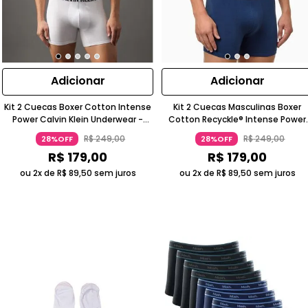
Adicionar
Adicionar
Kit 2 Cuecas Boxer Cotton Intense
Kit 2 Cuecas Masculinas Boxer
Power Calvin Klein Underwear -
Cotton Recyckle® Intense Power
Branco/Branco
Calvin Klein Underwear - Azul +
R$
249
,
00
R$
249
,
00
28%OFF
28%OFF
Preto
R$
179
,
00
R$
179
,
00
ou 2x de
R$
89
,
50
sem juros
ou 2x de
R$
89
,
50
sem juros