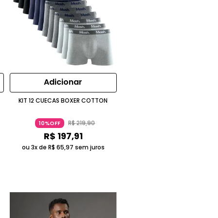
Adicionar
KIT 12 CUECAS BOXER COTTON
R$
219
,
90
10%OFF
R$
197
,
91
ou 3x de
R$
65
,
97
sem juros