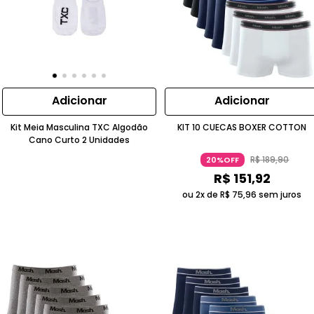
Adicionar
Adicionar
Kit Meia Masculina TXC Algodão
KIT 10 CUECAS BOXER COTTON
Cano Curto 2 Unidades
R$
189
,
90
20%OFF
R$
151
,
92
ou 2x de
R$
75
,
96
sem juros