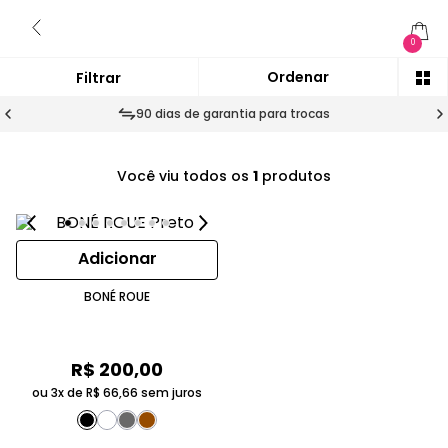
0
90 dias de garantia para trocas
Você viu todos os
1
produtos
Adicionar
BONÉ ROUE
R$
200
,
00
ou 3x de
R$
66
,
66
sem juros