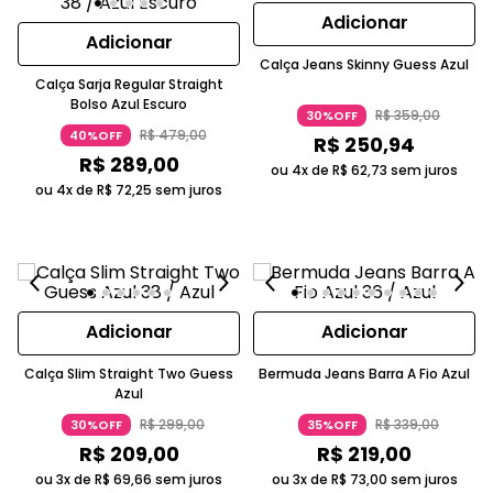
Adicionar
Adicionar
Calça Jeans Skinny Guess Azul
Calça Sarja Regular Straight
Bolso Azul Escuro
R$
359
,
00
30%OFF
R$
479
,
00
40%OFF
R$
250
,
94
R$
289
,
00
ou 4x de
R$
62
,
73
sem juros
ou 4x de
R$
72
,
25
sem juros
Adicionar
Adicionar
Calça Slim Straight Two Guess
Bermuda Jeans Barra A Fio Azul
Azul
R$
299
,
00
R$
339
,
00
30%OFF
35%OFF
R$
209
,
00
R$
219
,
00
ou 3x de
R$
69
,
66
sem juros
ou 3x de
R$
73
,
00
sem juros