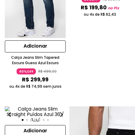
R$
199
,
80
no Pix
ou 4x de
R$
62
,
43
Adicionar
Calça Jeans Slim Tapered
Escura Guess Azul Escuro
R$
499
,
00
40%OFF
R$
299
,
99
ou 4x de
R$
74
,
99
sem juros
Adicionar