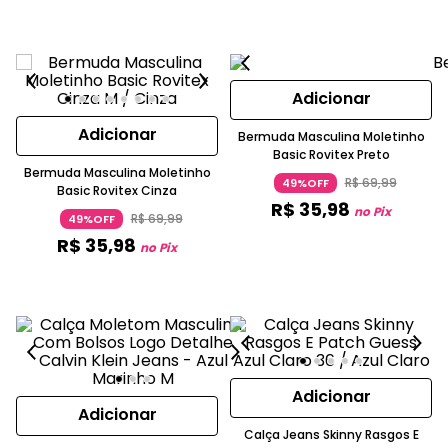
Adicionar
Adicionar
Bermuda Masculina Moletinho
Basic Rovitex Preto
Bermuda Masculina Moletinho
R$
69
,
99
49%OFF
Basic Rovitex Cinza
R$
35
,
98
no Pix
R$
69
,
99
49%OFF
R$
35
,
98
no Pix
Adicionar
Adicionar
Calça Jeans Skinny Rasgos E