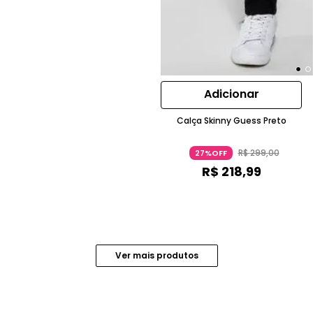
Adicionar
Calça Skinny Guess Preto
R$
299
,
00
27%OFF
R$
218
,
99