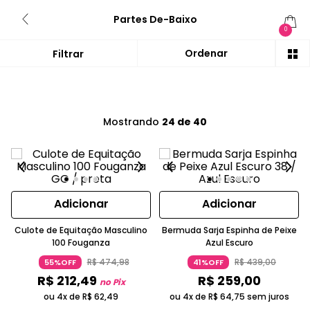
Partes De-Baixo
0
Mostrando
24 de 40
Adicionar
Adicionar
Culote de Equitação Masculino
Bermuda Sarja Espinha de Peixe
100 Fouganza
Azul Escuro
R$
474
,
98
R$
439
,
00
55%OFF
41%OFF
R$
212
,
49
R$
259
,
00
no Pix
ou 4x de
R$
62
,
49
ou 4x de
R$
64
,
75
sem juros