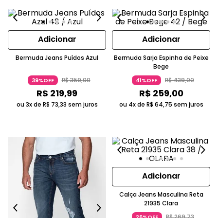
Adicionar
Adicionar
Bermuda Jeans Puídos Azul
Bermuda Sarja Espinha de Peixe
Bege
R$
359
,
00
R$
439
,
00
39%OFF
41%OFF
R$
219
,
99
R$
259
,
00
ou 3x de
R$
73
,
33
sem juros
ou 4x de
R$
64
,
75
sem juros
Adicionar
Calça Jeans Masculina Reta
21935 Clara
R$
269
,
73
26%OFF