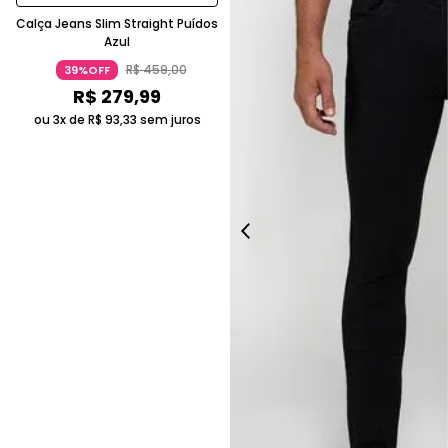
Calça Jeans Slim Straight Puídos
Azul
R$
459
,
00
39%OFF
R$
279
,
99
ou 3x de
R$
93
,
33
sem juros