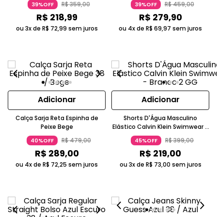
R$
359
,
00
R$
459
,
00
39%OFF
39%OFF
R$
218
,
99
R$
279
,
90
ou 3x de
R$
72
,
99
sem juros
ou 4x de
R$
69
,
97
sem juros
Adicionar
Adicionar
Calça Sarja Reta Espinha de
Shorts D'Água Masculino
Peixe Bege
Elástico Calvin Klein Swimwear -
Branco 2
R$
479
,
00
R$
399
,
00
40%OFF
45%OFF
R$
289
,
00
R$
219
,
00
ou 4x de
R$
72
,
25
sem juros
ou 3x de
R$
73
,
00
sem juros