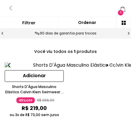
0
90 dias de garantia para trocas
Você viu todos os
1
produtos
Adicionar
Shorts D'Água Masculino
Elástico Calvin Klein Swimwear -
Branco 2
R$
399
,
00
45%OFF
R$
219
,
00
ou 3x de
R$
73
,
00
sem juros