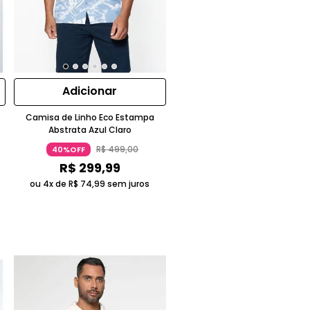
Adicionar
Camisa de Linho Eco Estampa
Abstrata Azul Claro
R$
499
,
00
40%OFF
R$
299
,
99
ou 4x de
R$
74
,
99
sem juros