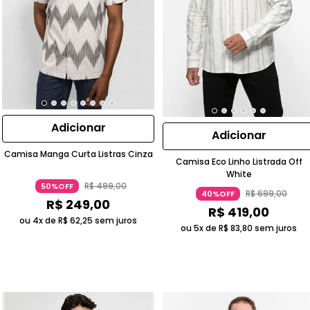
Adicionar
Adicionar
Camisa Manga Curta Listras Cinza
Camisa Eco Linho Listrada Off
White
R$
499
,
00
50%OFF
R$
699
,
00
40%OFF
R$
249
,
00
R$
419
,
00
ou 4x de
R$
62
,
25
sem juros
ou 5x de
R$
83
,
80
sem juros