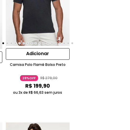
Adicionar
Camisa Polo Flamê Bolso Preto
R$
279
,
00
28%OFF
R$
199
,
90
ou 3x de
R$
66
,
63
sem juros