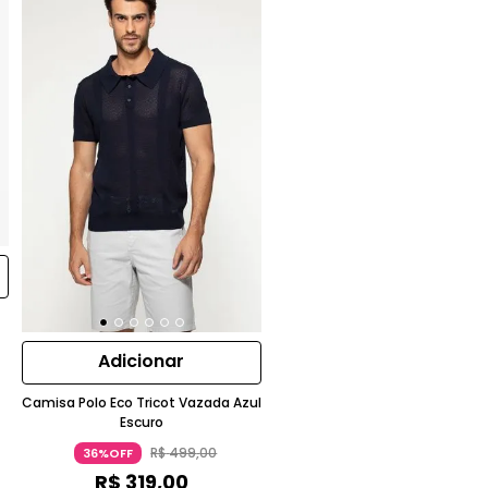
Adicionar
Camisa Polo Eco Tricot Vazada Azul
Escuro
R$
499
,
00
36%OFF
R$
319
,
00