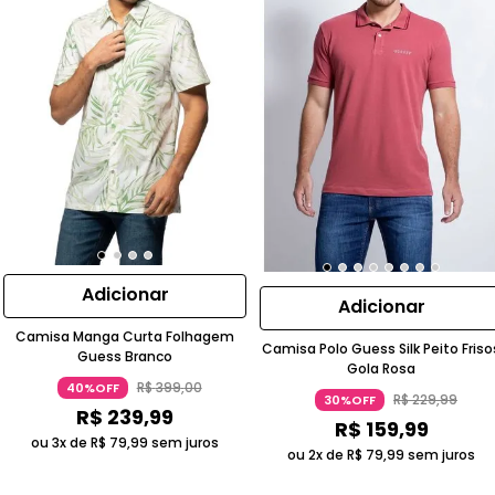
Adicionar
Adicionar
Camisa Manga Curta Folhagem
Camisa Polo Guess Silk Peito Friso
Guess Branco
Gola Rosa
R$
399
,
00
40%OFF
R$
229
,
99
30%OFF
R$
239
,
99
R$
159
,
99
ou 3x de
R$
79
,
99
sem juros
ou 2x de
R$
79
,
99
sem juros