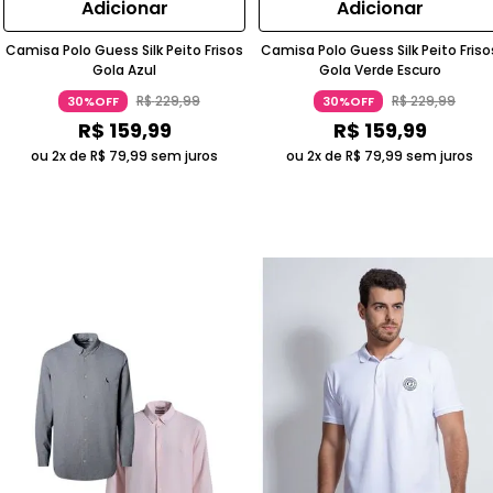
Adicionar
Adicionar
Camisa Polo Guess Silk Peito Frisos
Camisa Polo Guess Silk Peito Friso
Gola Azul
Gola Verde Escuro
R$
229
,
99
R$
229
,
99
30%OFF
30%OFF
R$
159
,
99
R$
159
,
99
ou 2x de
R$
79
,
99
sem juros
ou 2x de
R$
79
,
99
sem juros