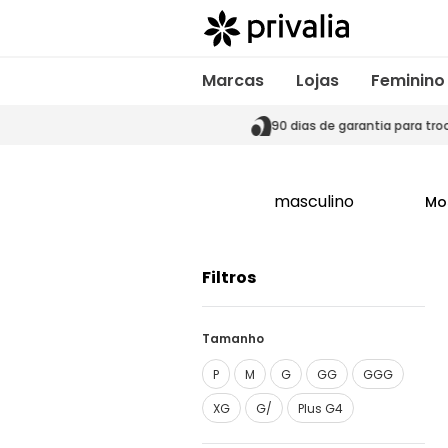
Marcas
Lojas
Feminino
s de garantia para trocas
90 dias de garantia para tro
masculino
Mo
Filtros
Tamanho
P
M
G
GG
GGG
XG
G/
Plus G4