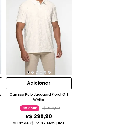
Adicionar
s
Camisa Polo Jacquard Floral Off
White
R$
499
,
00
40%OFF
R$
299
,
90
ou 4x de
R$
74
,
97
sem juros