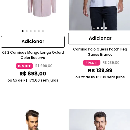
Adicionar
Adicionar
Camisa Polo Guess Patch Peq
Kit 2 Camisas Manga Longa Oxford
Guess Branco
Color Reserva
R$
239
,
00
41%OFF
R$
998
,
00
10%OFF
R$
139
,
99
R$
898
,
00
ou 2x de
R$
69
,
99
sem juros
ou 5x de
R$
179
,
60
sem juros