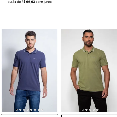
ou 3x de
R$
66
,
63
sem juros