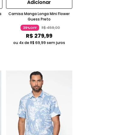
Adicionar
s
Camisa Manga Longa Mini Flower
Guess Preto
R$
459
,
00
39%OFF
R$
279
,
99
ou 4x de
R$
69
,
99
sem juros