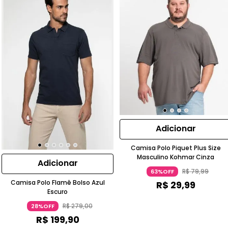
Adicionar
Camisa Polo Piquet Plus Size
Masculino Kohmar Cinza
Adicionar
R$
79
,
99
63%OFF
Camisa Polo Flamê Bolso Azul
R$
29
,
99
Escuro
R$
279
,
00
28%OFF
R$
199
,
90