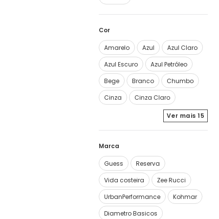
Cor
Amarelo
Azul
Azul Claro
Azul Escuro
Azul Petróleo
Bege
Branco
Chumbo
Cinza
Cinza Claro
Ver mais
15
Marca
Guess
Reserva
Vida costeira
Zee Rucci
UrbanPerformance
Kohmar
Diametro Basicos