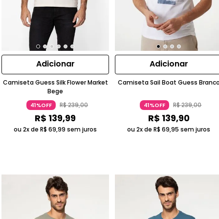
Adicionar
Adicionar
Camiseta Guess Silk Flower Market
Camiseta Sail Boat Guess Branc
Bege
R$
239
,
00
R$
239
,
00
41%OFF
41%OFF
R$
139
,
99
R$
139
,
90
ou 2x de
R$
69
,
99
sem juros
ou 2x de
R$
69
,
95
sem juros