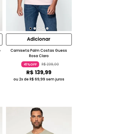
Adicionar
o
Camiseta Palm Costas Guess
Rosa Claro
R$
239
,
00
41%OFF
R$
139
,
99
ou 2x de
R$
69
,
99
sem juros