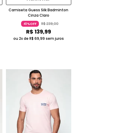
Camiseta Guess Silk Badminton
Cinza Claro
R$
239
,
00
41%OFF
R$
139
,
99
ou 2x de
R$
69
,
99
sem juros