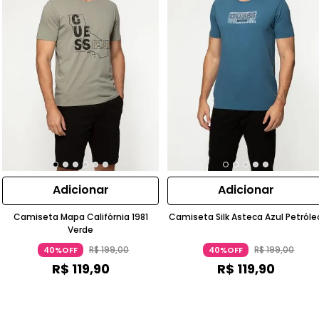
Adicionar
Adicionar
Camiseta Mapa Califórnia 1981
Camiseta Silk Asteca Azul Petróle
Verde
R$
199
,
00
R$
199
,
00
40%OFF
40%OFF
R$
119
,
90
R$
119
,
90