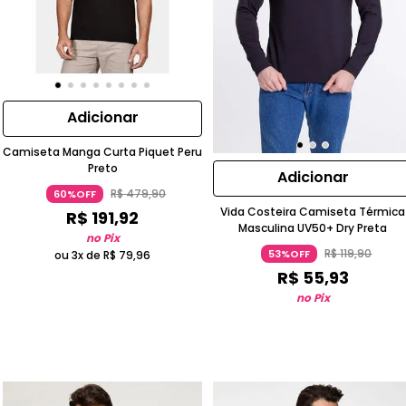
Adicionar
Camiseta Manga Curta Piquet Peru
Preto
Adicionar
R$
479
,
90
60%OFF
Vida Costeira Camiseta Térmica
R$
191
,
92
Masculina UV50+ Dry Preta
no Pix
R$
119
,
90
53%OFF
ou 3x de
R$
79
,
96
R$
55
,
93
no Pix