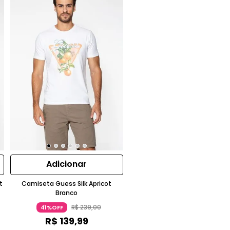
Adicionar
t
Camiseta Guess Silk Apricot
Branco
R$
239
,
00
41%OFF
R$
139
,
99