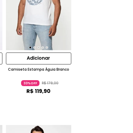
Adicionar
Camiseta Estampa Águia Branco
R$
179
,
00
33%OFF
R$
119
,
90