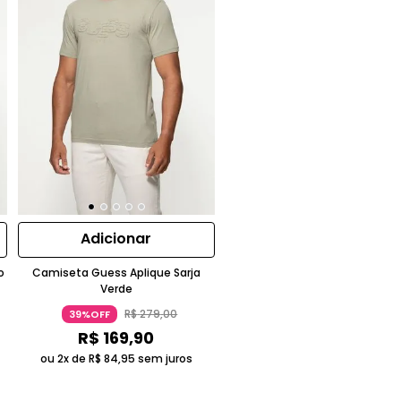
Adicionar
o
Camiseta Guess Aplique Sarja
Verde
R$
279
,
00
39%OFF
R$
169
,
90
ou 2x de
R$
84
,
95
sem juros