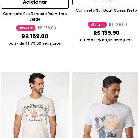
Adicionar
Camiseta Sail Boat Guess Preto
Camiseta Eco Bordado Palm Tree
Verde
R$
239
,
00
41%OFF
R$
259
,
00
39%OFF
R$
139
,
90
R$
159
,
00
ou 2x de
R$
69
,
95
sem juros
ou 2x de
R$
79
,
50
sem juros