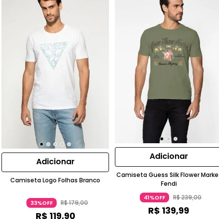
Adicionar
Adicionar
Camiseta Guess Silk Flower Marke
Camiseta Logo Folhas Branco
Fendi
R$
239
,
00
41%OFF
R$
179
,
00
33%OFF
R$
139
,
99
R$
119
,
90