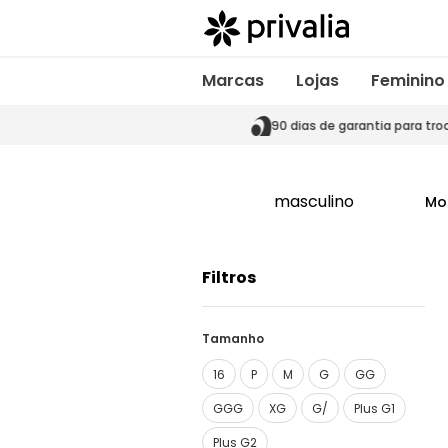
Marcas
Lojas
Feminino
s de garantia para trocas
90 dias de garantia para tro
masculino
Mo
Filtros
Tamanho
16
P
M
G
GG
GGG
XG
G/
Plus G1
Plus G2