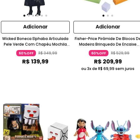
Adicionar
Adicionar
Wicked Boneca Elphaba Articulada
Fisher-Price Pirâmide De Blocos D
Pele Verde Com Chapéu Mochila
Madeira Brinquedo De Encaixe
4+ Mattel
Colorido 1 A 2 Anos Mattel
R$
349
,
99
R$
529
,
99
60%OFF
60%OFF
R$
139
,
99
R$
209
,
99
ou 3x de
R$
69
,
99
sem juros