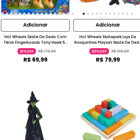
Adicionar
Adicionar
Hot Wheels Skate De Dedo Com
Hot Wheels Skatepark Loja De
Tênis Fingerboards Tony Hawk 5+
Rosquinhas Playset Skate De Ded
Mattel
Tony Hawk Com Movimento A Part
R$
179
,
99
R$
199
,
99
61%OFF
60%OFF
De 5 Anos Mattel
R$
69
,
99
R$
79
,
99