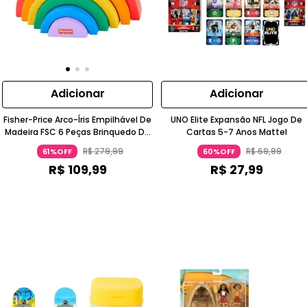
Adicionar
Adicionar
Fisher-Price Arco-Íris Empilhável De
UNO Elite Expansão NFL Jogo De
Madeira FSC 6 Peças Brinquedo De
Cartas 5-7 Anos Mattel
Encaixe A Partir De 18 Meses Mattel
R$
279
,
99
R$
69
,
99
61%OFF
60%OFF
R$
109
,
99
R$
27
,
99