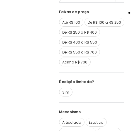
Trens, Caminhões e Tratores
Faixas de preço
Ver mais
28
Até R$ 100
De R$ 100 a R$ 250
De R$ 250 a R$ 400
De R$ 400 a R$ 550
De R$ 550 a R$ 700
Acima R$ 700
É edição limitada?
Sim
Mecanismo
Articulada
Estática