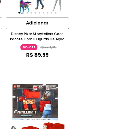
Adicionar
Disney Pixar Storytellers Coco
o
Pacote Com 3 Figuras De Ação
ir
Articuladas 3-4 Anos Mattel
R$
229
,
99
61%OFF
R$
89
,
99