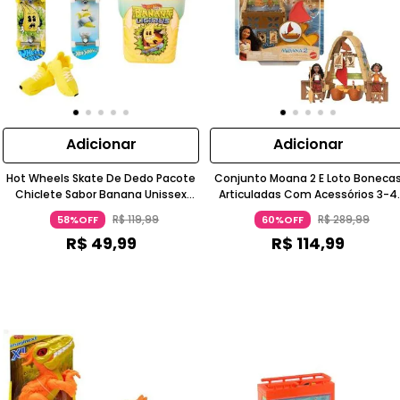
Adicionar
Adicionar
Hot Wheels Skate De Dedo Pacote
Conjunto Moana 2 E Loto Boneca
Chiclete Sabor Banana Unissex
Articuladas Com Acessórios 3-4
Cinco A Sete Anos Mattel
Anos Mattel
R$
119
,
99
R$
289
,
99
58%OFF
60%OFF
R$
49
,
99
R$
114
,
99