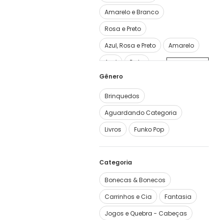
Amarelo e Branco
Rosa e Preto
Azul, Rosa e Preto
Amarelo
Azul
Preto
Ver mais
3
Brinquedos
Aguardando Categoria
Livros
Funko Pop
Categoria
Bonecas & Bonecos
Carrinhos e Cia
Fantasia
Jogos e Quebra - Cabeças