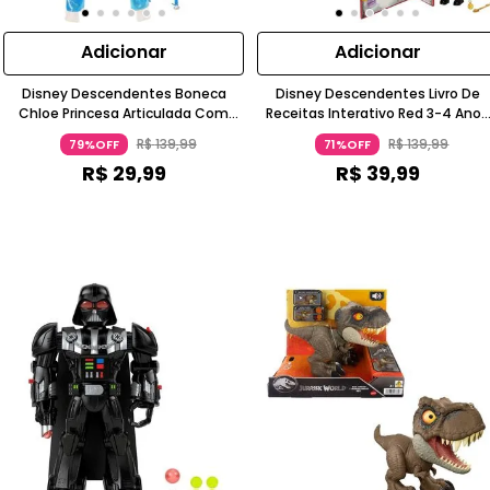
Adicionar
Adicionar
Disney Descendentes Boneca
Disney Descendentes Livro De
Chloe Princesa Articulada Com
Receitas Interativo Red 3-4 Anos
Acessórios Cabelo Azul 3-4 Anos
Com Boneca Articulada Mattel
R$
139
,
99
R$
139
,
99
79%OFF
71%OFF
Mattel
R$
29
,
99
R$
39
,
99