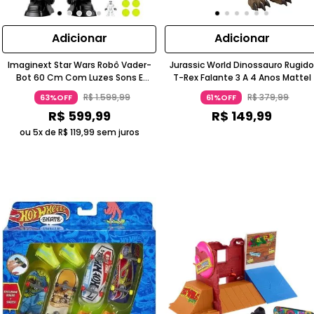
Adicionar
Adicionar
Imaginext Star Wars Robô Vader-
Jurassic World Dinossauro Rugid
Bot 60 Cm Com Luzes Sons E
T-Rex Falante 3 A 4 Anos Mattel
Projéteis 3+ Mattel
R$
1
.
599
,
99
R$
379
,
99
63%OFF
61%OFF
R$
599
,
99
R$
149
,
99
ou 5x de
R$
119
,
99
sem juros