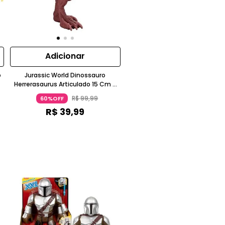
Adicionar
o
Jurassic World Dinossauro
ch
Herrerasaurus Articulado 15 Cm 3
Anos Mattel
R$
99
,
99
60%OFF
R$
39
,
99