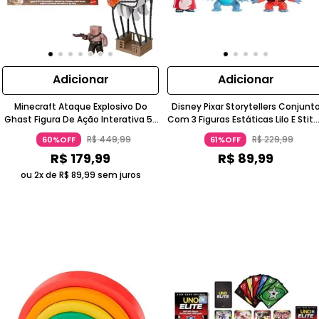
Adicionar
Adicionar
Minecraft Ataque Explosivo Do
Disney Pixar Storytellers Conjunt
Ghast Figura De Ação Interativa 5-
Com 3 Figuras Estáticas Lilo E Stit
7 Anos Com Guerreiro Piglin Mattel
3-4 Anos Mattel
R$
449
,
99
R$
229
,
99
60%OFF
61%OFF
R$
179
,
99
R$
89
,
99
ou 2x de
R$
89
,
99
sem juros