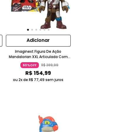
Adicionar
Imaginext Figura De Ação
Mandalorian XXL Articulada Com
Capa De Tecido E Lançador Star
R$
389
,
99
60%OFF
Wars 3+ Anos Mattel
R$
154
,
99
ou 2x de
R$
77
,
49
sem juros