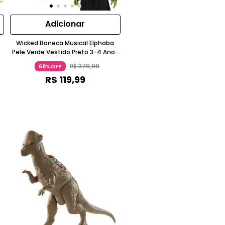
Adicionar
Wicked Boneca Musical Elphaba
Pele Verde Vestido Preto 3-4 Anos
Mattel
R$
379
,
99
68%OFF
R$
119
,
99