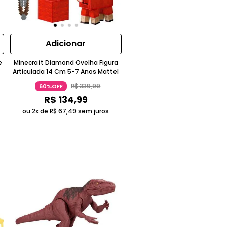
Adicionar
e
Minecraft Diamond Ovelha Figura
Articulada 14 Cm 5-7 Anos Mattel
R$
339
,
99
60%OFF
R$
134
,
99
ou 2x de
R$
67
,
49
sem juros