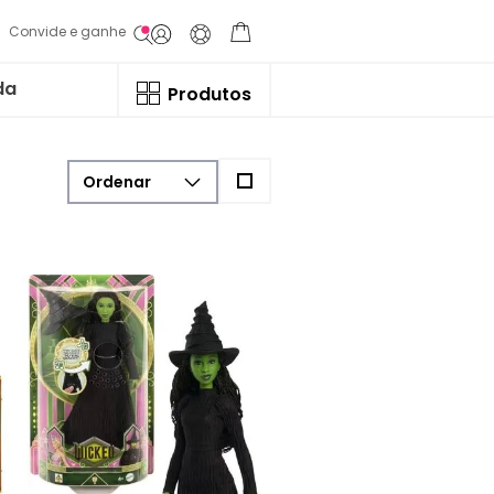
Convide e ganhe
da
Produtos