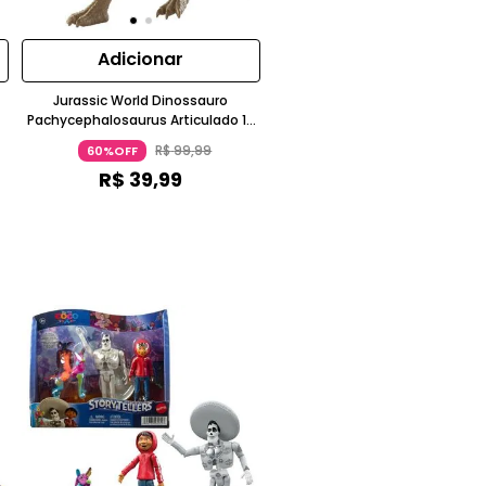
Adicionar
o
Jurassic World Dinossauro
Pachycephalosaurus Articulado 15
Cm 3 A 4 Anos Mattel
R$
99
,
99
60%OFF
R$
39
,
99