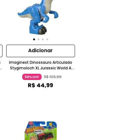
Adicionar
s
Imaginext Dinossauro Articulado
Stygimoloch XL Jurassic World A
Partir De Três Anos Mattel
R$
109
,
99
59%OFF
R$
44
,
99