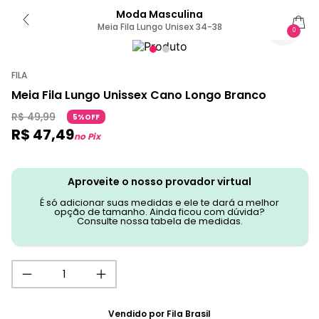
Moda Masculina
Meia Fila Lungo Unisex 34-38
0
FILA
Meia Fila Lungo Unissex Cano Longo Branco
R$
49
,
99
5%OFF
R$
47
,
49
no Pix
Aproveite o nosso provador virtual
É só adicionar suas medidas e ele te dará a melhor
opção de tamanho. Ainda ficou com dúvida?
Consulte nossa tabela de medidas.
Vendido por
Fila Brasil