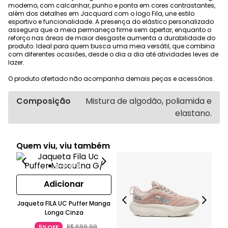
moderno, com calcanhar, punho e ponta em cores contrastantes,
além dos detalhes em Jacquard com o logo Fila, une estilo
esportivo e funcionalidade. A presença do elástico personalizado
assegura que a meia permaneça firme sem apertar, enquanto o
reforço nas áreas de maior desgaste aumenta a durabilidade do
produto. Ideal para quem busca uma meia versátil, que combina
com diferentes ocasiões, desde o dia a dia até atividades leves de
lazer.
O produto ofertado não acompanha demais peças e acessórios.
Composição
Mistura de algodão, poliamida e
elastano.
Quem viu, viu também
Adicionar
Jaqueta FILA UC Puffer Manga
Longa Cinza
K
R$
699
,
99
5%OFF