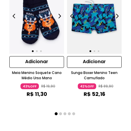
Adicionar
Adicionar
Meia Menino Soquete Cano
Sunga Boxer Menino Teen
Médio Urso Mano
Camuflado
R$
19
,
90
R$
89
,
90
43%OFF
42%OFF
R$
11
,
30
R$
52
,
16