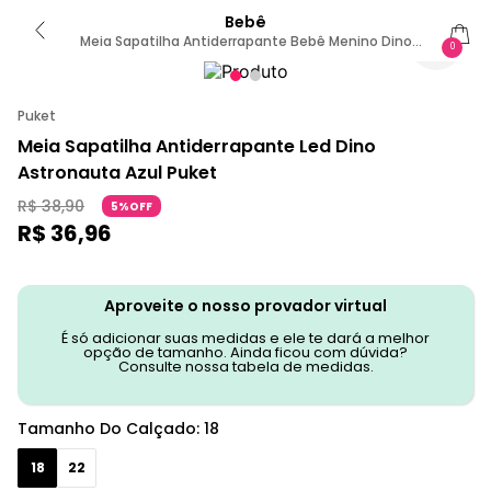
Bebê
Meia Sapatilha Antiderrapante Bebê Menino Dino
0
Astronauta 15 A 18 MESES
Puket
Meia Sapatilha Antiderrapante Led Dino
Astronauta Azul Puket
R$
38
,
90
5%OFF
R$
36
,
96
Aproveite o nosso provador virtual
É só adicionar suas medidas e ele te dará a melhor
opção de tamanho. Ainda ficou com dúvida?
Consulte nossa tabela de medidas.
Tamanho Do Calçado
:
18
18
22