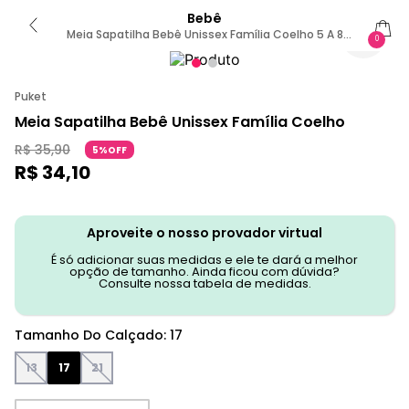
Bebê
Meia Sapatilha Bebê Unissex Família Coelho 5 A 8
0
MESES
Puket
Meia Sapatilha Bebê Unissex Família Coelho
R$
35
,
90
5%OFF
R$
34
,
10
Aproveite o nosso provador virtual
É só adicionar suas medidas e ele te dará a melhor
opção de tamanho. Ainda ficou com dúvida?
Consulte nossa tabela de medidas.
Tamanho Do Calçado
:
17
13
17
21