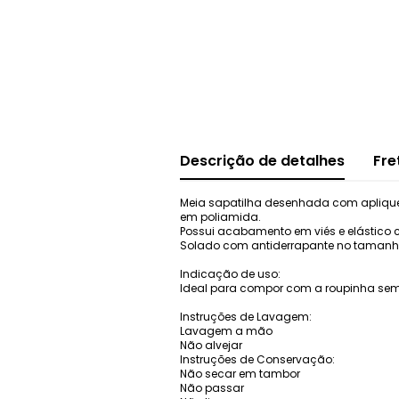
Descrição de detalhes
Fre
Meia sapatilha desenhada com aplique 
em poliamida.
Possui acabamento em viés e elástico c
Solado com antiderrapante no tamanho
Indicação de uso:
Ideal para compor com a roupinha sem 
Instruções de Lavagem:
Lavagem a mão
Não alvejar
Instruções de Conservação:
Não secar em tambor
Não passar