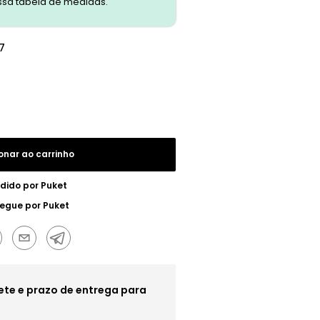
ssa tabela de medidas.
7
onar ao carrinho
dido por
Puket
regue por
Puket