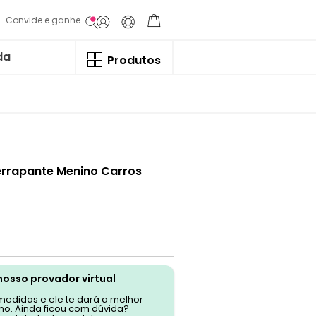
Convide e ganhe
da
Produtos
errapante Menino Carros
nosso provador virtual
 medidas e ele te dará a melhor
o. Ainda ficou com dúvida?