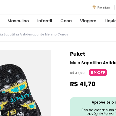
Premium
Masculino
Infantil
Casa
Viagem
Liqui
ia Sapatilha Antiderrapante Menino Carros
Puket
Meia Sapatilha Antid
5%OFF
R$
43
,
90
R$
41
,
70
Aproveite o 
É só adicionar suas
opção de tamanh