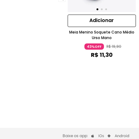
Adicionar
Meia Menino Soquete Cano Médio
Urso Mano
R$
19
,
90
43%OFF
R$
11
,
30
Baixe os app: