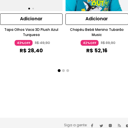
Adicionar
Adicionar
Tapa Olhos Vaca 3D Plush Azul
Chapéu Bebê Menino Tubarão
Turquesa
Music
R$
49
,
90
R$
89
,
90
43%OFF
42%OFF
R$
28
,
40
R$
52
,
16
Siga a gente: