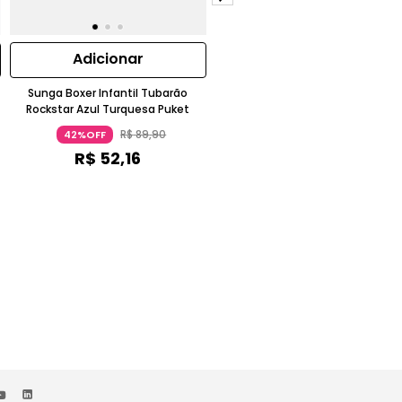
Adicionar
Adicionar
Sunga Boxer Infantil Tubarão
Sunga Boxer Menino Teen
Rockstar Azul Turquesa Puket
Camuflado
R$
89
,
90
R$
89
,
90
42%OFF
42%OFF
R$
52
,
16
R$
52
,
16