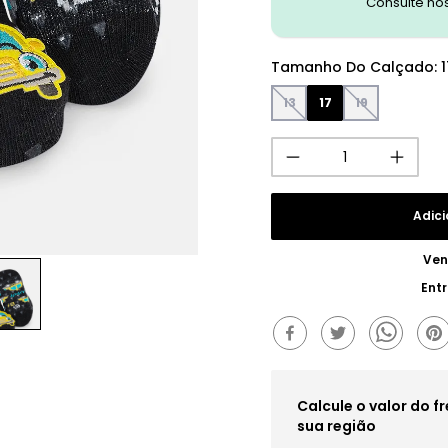
Consulte no
Tamanho Do Calçado
:
1
13
17
19
Adici
Ven
Ent