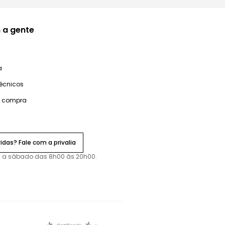
 a gente
a
técnicos
e compra
idas? Fale com a privalia
 a sábado das 8h00 às 20h00.