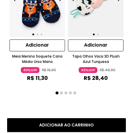
Adicionar
Adicionar
Meia Menino Soquete Cano
Tapa Olhos Vaca 3D Plush
M
Médio Urso Mano
Azul Turquesa
P
R$
19
,
90
R$
49
,
90
43%OFF
43%OFF
R$
11
,
30
R$
28
,
40
ADICIONAR AO CARRINHO