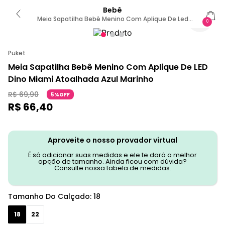
Bebê
Meia Sapatilha Bebê Menino Com Aplique De Led
0
Dino Miami 15 A 18 MESES
Puket
Meia Sapatilha Bebê Menino Com Aplique De LED
Dino Miami Atoalhada Azul Marinho
R$
69
,
90
5%OFF
R$
66
,
40
Aproveite o nosso provador virtual
É só adicionar suas medidas e ele te dará a melhor
opção de tamanho. Ainda ficou com dúvida?
Consulte nossa tabela de medidas.
Tamanho Do Calçado
:
18
18
22