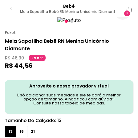
Bebê
Meia Sapatilha Bebê RN Menina Unicórnio Diamante
0
0 A 4 MESES
Puket
Meia Sapatilha Bebê RN Menina Unicórnio
Diamante
R$
46
,
90
5%OFF
R$
44
,
56
Aproveite o nosso provador virtual
É só adicionar suas medidas e ele te dará a melhor
opção de tamanho. Ainda ficou com dúvida?
Consulte nossa tabela de medidas.
Tamanho Do Calçado
:
13
13
16
21