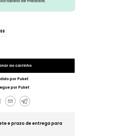
ssa tabela de medidas.
SES
onar ao carrinho
dido por
Puket
regue por
Puket