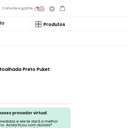
Convide e ganhe
da
Produtos
Atoalhada Preto Puket
nosso provador virtual
 medidas e ele te dará a melhor
o. Ainda ficou com dúvida?