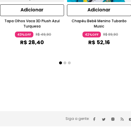
Adicionar
Adicionar
Tapa Olhos Vaca 3D Plush Azul
Chapéu Bebê Menino Tubarão
Turquesa
Music
R$
49
,
90
R$
89
,
90
43%OFF
42%OFF
R$
28
,
40
R$
52
,
16
Siga a gente: