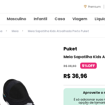
Premium
Masculino
Infantil
Casa
Viagem
Liqui
ma
Meia
Meia Sapatilha Kids Atoalhada Preto Puket
Puket
Meia Sapatilha Kids 
5%OFF
R$
38
,
90
R$
36
,
96
Aproveite o 
É só adicionar suas
opção de tamanh