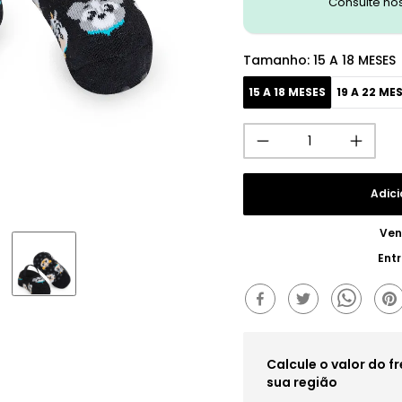
Consulte no
Tamanho
:
15 A 18 MESES
15 A 18 MESES
19 A 22 ME
Adici
Ven
Ent