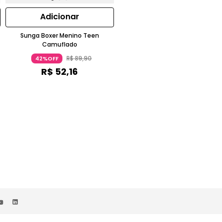
Adicionar
Adicionar
Sunga Boxer Menino Teen
Sunga Menino Camuflada
Camuflado
R$
89
,
90
R$
89
,
90
42%OFF
42%OFF
R$
52
,
16
R$
52
,
16