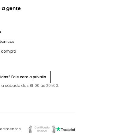
 a gente
a
técnicos
e compra
idas? Fale com a privalia
 a sábado das 8h00 às 20h00.
ecimentos