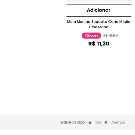
Adicionar
Meia Menino Soquete Cano Médio
Urso Mano
R$
19
,
90
43%OFF
R$
11
,
30
Baixe os app: