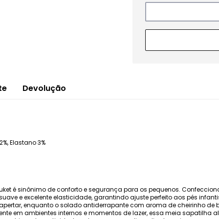
te
Devolução
%, Elastano 3%
 Puket é sinônimo de conforto e segurança para os pequenos. Confecci
suave e excelente elasticidade, garantindo ajuste perfeito aos pés infan
apertar, enquanto o solado antiderrapante com aroma de cheirinho de 
lmente em ambientes internos e momentos de lazer, essa meia sapatilha a