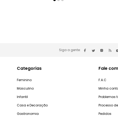
Siga a gente:
Categorias
Fale com
Feminino
F.A.C
Masculino
Minha cont
Infantil
Problemas 
Casa e Decoração
Processo d
Gastronomia
Pedidos