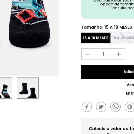
É só adicionar suas
opção de tamanh
Consulte no
Tamanho
:
15 A 18 MESES
15 A 18 MESES
19 A 22 ME
Adici
Ven
Ent