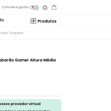
Convide e ganhe
da
Produtos
 Azul Turquesa
ubarão Gamer Altura Média
nosso provador virtual