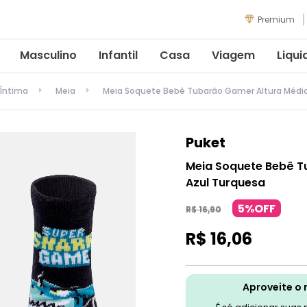
Premium
Masculino
Infantil
Casa
Viagem
Liqui
Íntima
Meia
Meia Soquete Bebê Tubarão Gamer Altura Média
Puket
Meia Soquete Bebê T
Azul Turquesa
5%OFF
R$
16
,
90
R$
16
,
06
Aproveite o 