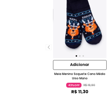
Adicionar
Meia Menino Soquete Cano Médio
Urso Mano
R$
19
,
90
43%OFF
R$
11
,
30