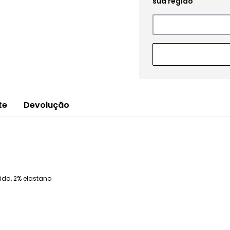
te
Devolução
da, 2% elastano