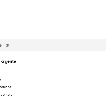
 a gente
a
técnicos
e compra