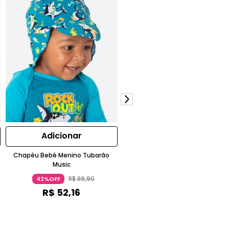
Adicionar
Adicionar
Chapéu Bebê Menino Tubarão
Sunga Boxer Infantil Tubarão
Music
Rockstar Azul Turquesa Puket
R$
89
,
90
R$
89
,
90
42%OFF
42%OFF
R$
52
,
16
R$
52
,
16