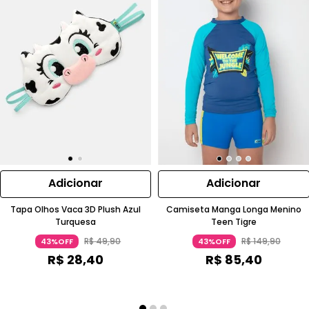
Adicionar
Adicionar
Tapa Olhos Vaca 3D Plush Azul
Camiseta Manga Longa Menino
Turquesa
Teen Tigre
R$
49
,
90
R$
149
,
90
43%OFF
43%OFF
R$
28
,
40
R$
85
,
40