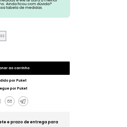
 medidas e ele te dará a melhor
o. Ainda ficou com dúvida?
ssa tabela de medidas.
SES
onar ao carrinho
dido por
Puket
regue por
Puket