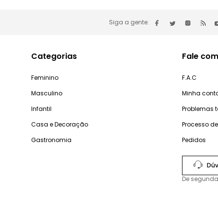
Siga a gente:
Categorias
Fale com
Feminino
F.A.C
Masculino
Minha cont
Infantil
Problemas 
Casa e Decoração
Processo d
Gastronomia
Pedidos
Dúv
De segunda