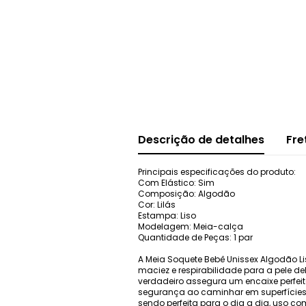
Descrição de detalhes
Fre
Principais especificações do produto:
Com Elástico: Sim
Composição: Algodão
Cor: Lilás
Estampa: Liso
Modelagem: Meia-calça
Quantidade de Peças: 1 par
A Meia Soquete Bebê Unissex Algodão L
maciez e respirabilidade para a pele d
verdadeiro assegura um encaixe perfeit
segurança ao caminhar em superfícies li
sendo perfeita para o dia a dia, uso c