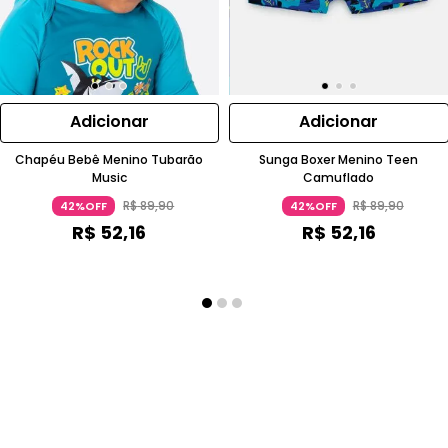
Adicionar
Adicionar
Chapéu Bebê Menino Tubarão
Sunga Boxer Menino Teen
Music
Camuflado
R$
89
,
90
R$
89
,
90
42%OFF
42%OFF
R$
52
,
16
R$
52
,
16