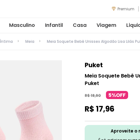
Premium
Masculino
Infantil
Casa
Viagem
Liqui
Íntima
Meia
Meia Soquete Bebê Unissex Algodão Lisa Lilás P
Puket
Meia Soquete Bebê Un
Puket
5%OFF
R$
18
,
90
R$
17
,
96
Aproveite o 