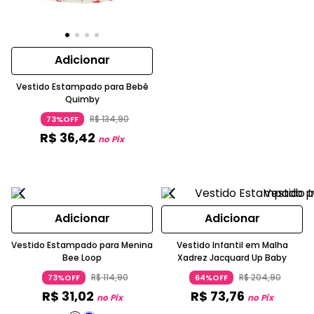
Adicionar
Vestido Estampado para Bebê
Quimby
R$
134
,
90
73%OFF
R$
36
,
42
no Pix
Adicionar
Adicionar
Vestido Estampado para Menina
Vestido Infantil em Malha
Bee Loop
Xadrez Jacquard Up Baby
R$
114
,
90
R$
204
,
90
73%OFF
64%OFF
R$
31
,
02
R$
73
,
76
no Pix
no Pix