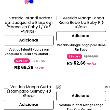
Adicionar
Adicionar
Vestido Manga Longa para Bebê
Vestido Infantil Xadrez em
Up Baby
Jacquard e Blusa em Ribana Up
R$
164
,
90
62%OFF
Baby
R$
189
,
90
64%OFF
R$
62
,
66
no Pix
R$
68
,
36
no Pix
Adicionar
Adicionar
Vestido Infantil Manga Longa
Rovi Kids Vermelho