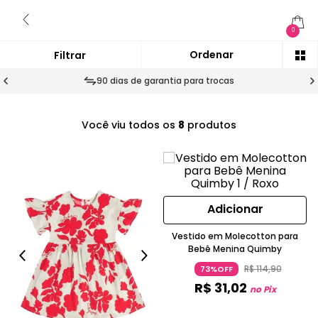
0
90 dias de garantia para trocas
Você viu todos os
8
produtos
Adicionar
Vestido em Molecotton para
Bebê Menina Quimby
R$
114
,
90
73%OFF
R$
31
,
02
no Pix