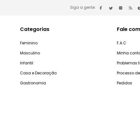
Siga a gente:
Categorias
Fale com
Feminino
F.A.C
Masculino
Minha cont
Infantil
Problemas 
Casa e Decoração
Processo d
Gastronomia
Pedidos
Dúv
De segunda