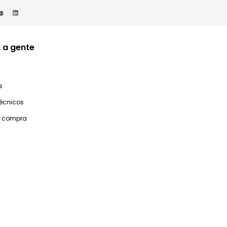
 a gente
a
técnicos
e compra
idas? Fale com a privalia
 a sábado das 8h00 às 20h00.