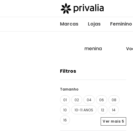
Marcas
Lojas
Feminino
menina
Vo
Filtros
Tamanho
01
02
04
06
08
10
10-11 ANOS
12
14
16
Ver mais
5