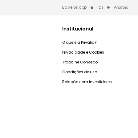
Baixe os app:
Institucional
O que é a Privalia?
Privacidade e Cookies
Trabalhe Conosco
Condições de uso
Relação com investidores
Blog Privalia
Ganhe R$50
Seja Premium