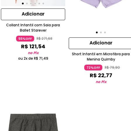
Adicionar
Collant Infantil com Saia para
Ballet Starever
R$
271
,
68
55%OFF
Adicionar
R$
121
,
54
no Pix
Short Infantil em Microfibra para
ou 2x de
R$
71
,
49
Menina Quimby
R$
79
,
90
72%OFF
R$
22
,
77
no Pix