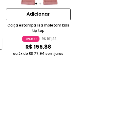
Adicionar
Calça estampa lisa moletom kids
tip top
R$
191
,
88
19%OFF
R$
155
,
88
ou 2x de
R$
77
,
94
sem juros