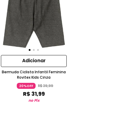
Adicionar
Bermuda Ciclista Infantil Feminina
Rovitex Kids Cinza
R$
39
,
99
20%OFF
R$
31
,
99
no Pix