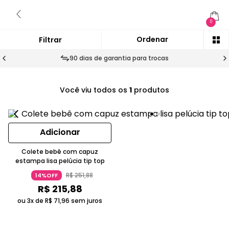
0
90 dias de garantia para trocas
Você viu todos os
1
produtos
Adicionar
Colete bebê com capuz
estampa lisa pelúcia tip top
R$
251
,
88
14%OFF
R$
215
,
88
ou 3x de
R$
71
,
96
sem juros