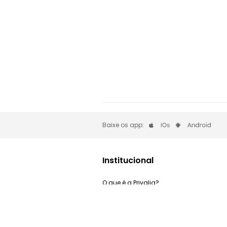
Baixe os app:
Institucional
O que é a Privalia?
Privacidade e Cookies
Trabalhe Conosco