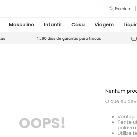
Premium
Masculino
Infantil
Casa
Viagem
Liqui
cas
90 dias de garantia para trocas
Nenhum prod
O que eu dev
OOPS!
Verifiqu
Tente ut
palavra.
Utilize 