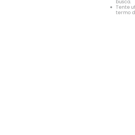
busca.
Tente ut
termo d