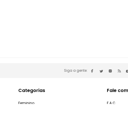
Siga a gente:
Categorias
Fale com
Feminino
F.A.C
Masculino
Minha cont
Infantil
Problemas 