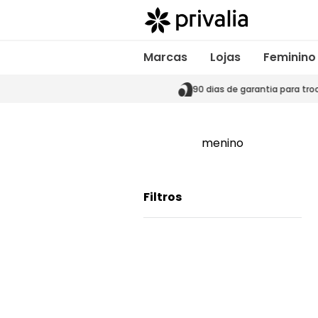
Marcas
Lojas
Feminino
s de garantia para trocas
90 dias de garantia para tro
menino
Filtros