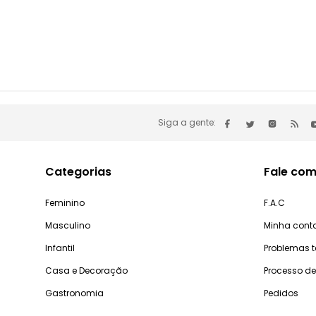
Siga a gente:
Categorias
Fale com
Feminino
F.A.C
Masculino
Minha cont
Infantil
Problemas 
Casa e Decoração
Processo d
Gastronomia
Pedidos