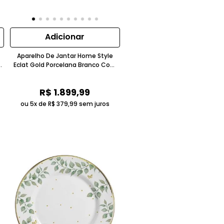
Adicionar
Aparelho De Jantar Home Style
o
Eclat Gold Porcelana Branco Com
Filete Dourado
R$
1
.
899
,
99
ou 5x de
R$
379
,
99
sem juros