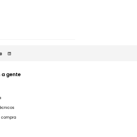
 a gente
a
técnicos
e compra