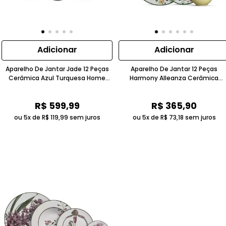
Adicionar
Adicionar
Aparelho De Jantar Jade 12 Peças
Aparelho De Jantar 12 Peças
Cerâmica Azul Turquesa Home
Harmony Alleanza Cerâmica
Style
Amarelo Claro
R$
599
,
99
R$
365
,
90
ou 5x de
R$
119
,
99
sem juros
ou 5x de
R$
73
,
18
sem juros