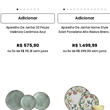
Adicionar
Adicionar
Aparelho De Jantar 20 Peças
Aparelho De Jantar Home Style
Valência Cerâmica Azul
Eclat Porcelana Alto Relevo Branc
Puro
R$
575
,
90
R$
1
.
499
,
99
ou 5x de
R$
115
,
18
sem juros
ou 5x de
R$
299
,
99
sem juros