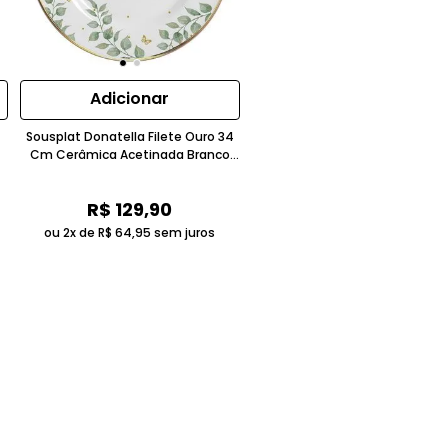
Adicionar
Sousplat Donatella Filete Ouro 34
Cm Cerâmica Acetinada Branco
Alleanza
R$
129
,
90
ou 2x de
R$
64
,
95
sem juros