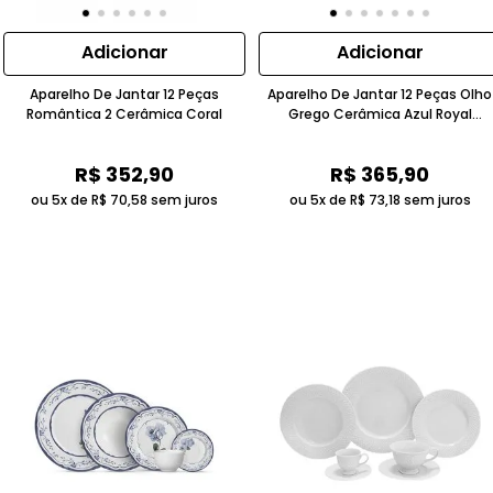
Adicionar
Adicionar
Aparelho De Jantar 12 Peças
Aparelho De Jantar 12 Peças Olho
Romântica 2 Cerâmica Coral
Grego Cerâmica Azul Royal
Alleanza
R$
352
,
90
R$
365
,
90
ou 5x de
R$
70
,
58
sem juros
ou 5x de
R$
73
,
18
sem juros