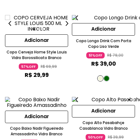
Adicionar
Adicionar
Copo Longo Drink Com Porta
Copo Liso Verde
Copo Cerveja Home Style Louis
R$
79
,
00
51%OFF
Vidro Borossilicato Branco
R$
39
,
00
R$
69
,
99
57%OFF
R$
29
,
99
Adicionar
Adicionar
Copo Alto Pasabahçe
Copo Baixo Nadir Figueiredo
Casablanca Vidro Branco
Amassadinho Vidro Branco
R$
39
,
99
50%OFF