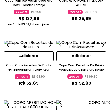
Copo Térmico Positividade Aço
COPO ALTO HOME STYLE CLAIR
Inox E Plástico Laranja
450 ML
R$
259
,
90
R$
39
,
99
47%OFF
35%OFF
R$
137
,
69
R$
25
,
99
ou 2x de
R$
68
,
84
sem juros
Adicionar
Adicionar
Copo Com Receitas De Drinks
Copo Com Receitas De Drinks
Gin Imaginarium Vidro Azul
Vodca Modelo Bar Vidro Bordô
R$
69
,
90
R$
69
,
90
24%OFF
24%OFF
R$
52
,
89
R$
52
,
89