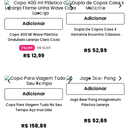
Adicionar
Adicionar
Dupla De Copos Casa X
Copo 400 Ml Wave Plástico
Visitante Encontro Clássico
Ondulado Laranja Claro Coza
Vidro Branco
R$
13
,
99
7%OFF
R$
52
,
89
R$
12
,
99
Adicionar
Adicionar
Jogo Beer Pong Imaginarium
Copo Para Viagem Tudo No Seu
Plástico Laranja
Tempo Aço Inox Lilás
R$
52
,
89
R$
158
,
89