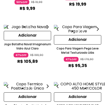
R$
19
,
99
50%OFF
R$
19
,
99
R$
9
,
99
Adicionar
Adicionar
Jogo Batalha Naval Imaginarium
Vidro Azul Claro
Copo Para Viagem Pega Leve
Metal Texturizado Lilás
R$
199
,
90
47%OFF
R$
179
,
90
47%OFF
R$
105
,
89
R$
95
,
35
Adicionar
Adicionar