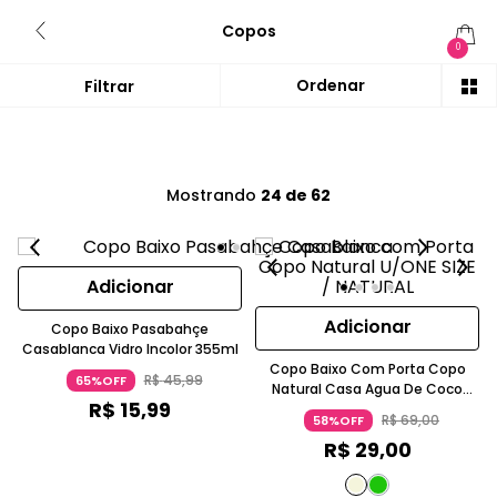
Copos
0
Mostrando
24 de 62
Adicionar
Adicionar
Copo Baixo Pasabahçe
Casablanca Vidro Incolor 355ml
Copo Baixo Com Porta Copo
R$
45
,
99
65%OFF
Natural Casa Agua De Coco
R$
15
,
99
Palha Trançada Verde
R$
69
,
00
58%OFF
R$
29
,
00