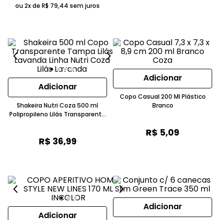
ou 2x de
R$
79
,
44
sem juros
Adicionar
Adicionar
Copo Casual 200 Ml Plástico
Shakeira Nutri Coza 500 ml
Branco
Polipropileno Lilás Transparente
Com Misturador
R$
5
,
09
R$
36
,
99
Adicionar
Adicionar