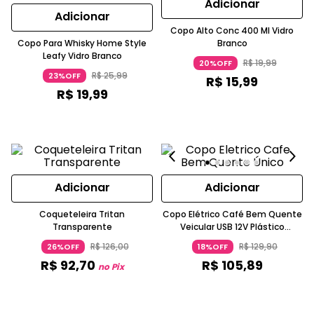
Adicionar
Adicionar
Copo Alto Conc 400 Ml Vidro
Copo Para Whisky Home Style
Branco
Leafy Vidro Branco
R$
19
,
99
20%OFF
R$
25
,
99
23%OFF
R$
15
,
99
R$
19
,
99
Adicionar
Adicionar
Coqueteleira Tritan
Copo Elétrico Café Bem Quente
Transparente
Veicular USB 12V Plástico
Chumbo Imaginarium
R$
126
,
00
R$
129
,
90
26%OFF
18%OFF
R$
92
,
70
R$
105
,
89
no Pix