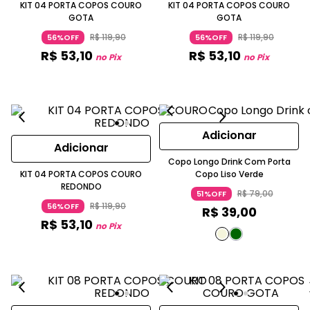
KIT 04 PORTA COPOS COURO
KIT 04 PORTA COPOS COURO
GOTA
GOTA
R$
119
,
90
R$
119
,
90
56%OFF
56%OFF
R$
53
,
10
R$
53
,
10
no Pix
no Pix
Adicionar
Adicionar
Copo Longo Drink Com Porta
KIT 04 PORTA COPOS COURO
Copo Liso Verde
REDONDO
R$
79
,
00
51%OFF
R$
119
,
90
56%OFF
R$
39
,
00
R$
53
,
10
no Pix