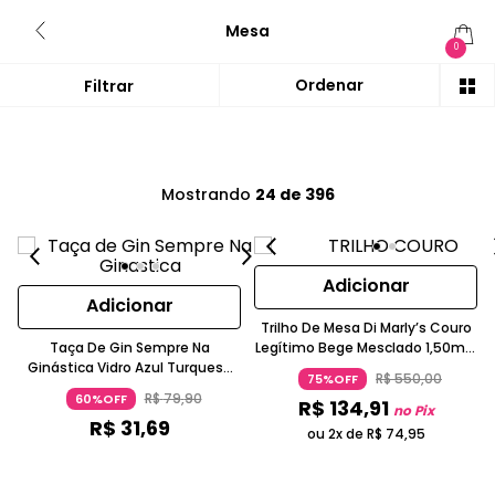
Mesa
0
Mostrando
24 de 396
Adicionar
Adicionar
Trilho De Mesa Di Marly’s Couro
Taça De Gin Sempre Na
Legítimo Bege Mesclado 1,50m X
Ginástica Vidro Azul Turquesa
50cm
R$
550
,
00
75%OFF
Imaginarium
R$
79
,
90
60%OFF
R$
134
,
91
no Pix
R$
31
,
69
ou 2x de
R$
74
,
95