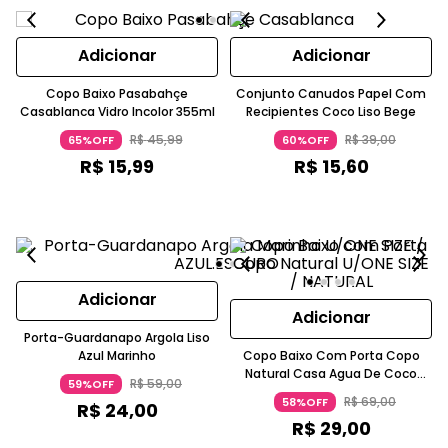
Adicionar
Adicionar
Copo Baixo Pasabahçe
Conjunto Canudos Papel Com
Casablanca Vidro Incolor 355ml
Recipientes Coco Liso Bege
R$
45
,
99
R$
39
,
00
65%OFF
60%OFF
R$
15
,
99
R$
15
,
60
Adicionar
Adicionar
Porta-Guardanapo Argola Liso
Azul Marinho
Copo Baixo Com Porta Copo
Natural Casa Agua De Coco
R$
59
,
00
59%OFF
Palha Trançada Verde
R$
69
,
00
58%OFF
R$
24
,
00
R$
29
,
00