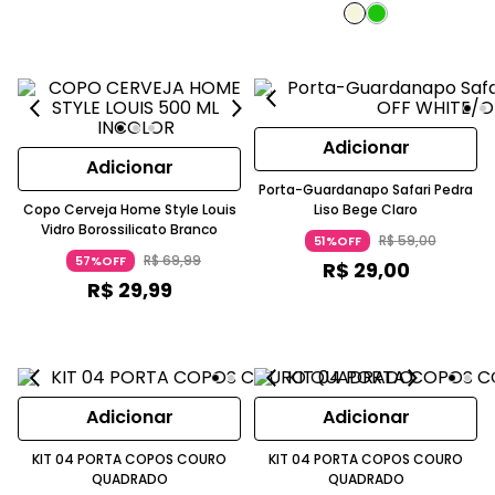
Adicionar
Adicionar
Porta-Guardanapo Safari Pedra
Copo Cerveja Home Style Louis
Liso Bege Claro
Vidro Borossilicato Branco
R$
59
,
00
51%OFF
R$
69
,
99
57%OFF
R$
29
,
00
R$
29
,
99
Adicionar
Adicionar
KIT 04 PORTA COPOS COURO
KIT 04 PORTA COPOS COURO
QUADRADO
QUADRADO