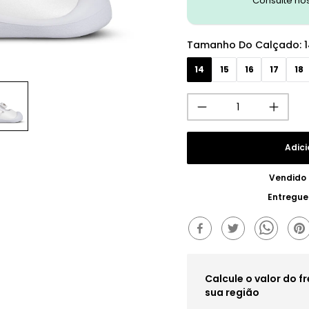
Consulte no
Tamanho Do Calçado
:
14
15
16
17
18
Adici
Vendido
Entregue