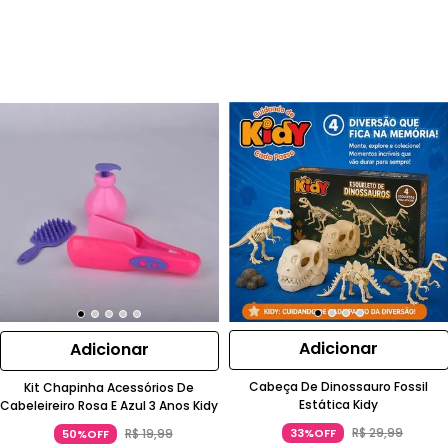
Adicionar
Adicionar
Cabeça De Dinossauro Fossil
Kit Chapinha Acessórios De
Estática Kidy
Cabeleireiro Rosa E Azul 3 Anos Kidy
R$
29
,
99
33%OFF
R$
19
,
99
50%OFF