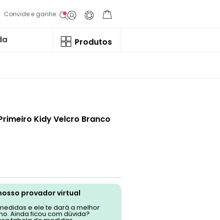
Convide e ganhe
da
Produtos
rimeiro Kidy Velcro Branco
nosso provador virtual
 medidas e ele te dará a melhor
o. Ainda ficou com dúvida?