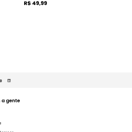
R$
49
,
99
R$
169
,
99
ou 2x de
R$
84
,
99
sem juros
 a gente
a