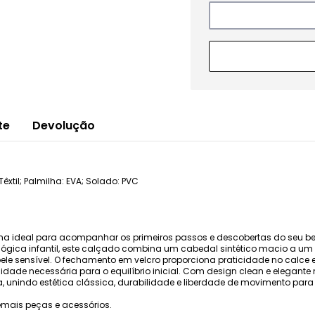
te
Devolução
êxtil; Palmilha: EVA; Solado: PVC
olha ideal para acompanhar os primeiros passos e descobertas do seu
gica infantil, este calçado combina um cabedal sintético macio a um f
ele sensível. O fechamento em velcro proporciona praticidade no calce 
idade necessária para o equilíbrio inicial. Com design clean e elegante 
ia, unindo estética clássica, durabilidade e liberdade de movimento par
mais peças e acessórios.