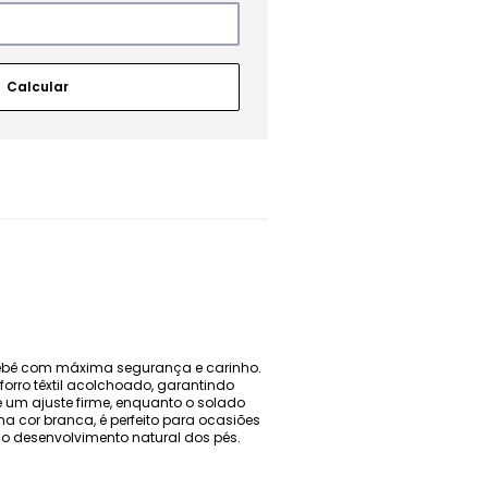
 bebê com máxima segurança e carinho.
orro têxtil acolchoado, garantindo
e um ajuste firme, enquanto o solado
na cor branca, é perfeito para ocasiões
a o desenvolvimento natural dos pés.