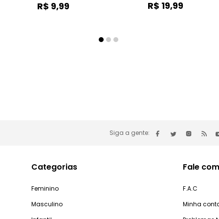
R$
19
,
99
R$
9
,
99
Siga a gente:
Categorias
Fale com
Feminino
F.A.C
Masculino
Minha cont