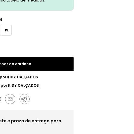
ssa tabela de medidas.
14
19
onar ao carrinho
 por
KIDY CALÇADOS
 por
KIDY CALÇADOS