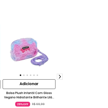
Adicionar
Adicionar
Bolsa Plush Infantil Com Gloss
Tênis Kidy K360 Energy 2 Esporti
Vegano Hidratante Brilhante Lilás
Azul E Amarelo Neon
Kidy
R$
69
,
99
29%OFF