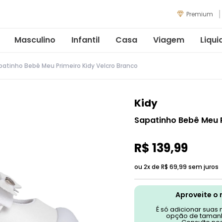
Premium
Masculino
Infantil
Casa
Viagem
Liqui
patinho Bebê Meu Primeiro Kidy Velcro Branco
Kidy
Sapatinho Bebê Meu P
R$
139
,
99
ou 2x de
R$
69
,
99
sem juros
Aproveite o 
É só adicionar suas
opção de tamanh