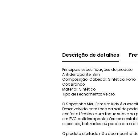
Descrição de detalhes
Fre
Principais especificações do produto:
Antiderrapante: Sim
Composição: Cabedal: Sintético; Forro: T
Cor: Branco
Material: Sintético
Tipo de Fechamento: Velcro
O Sapatinho Meu Primeiro Kidy é a esc
Desenvolvido com foco na saúde podoló
conforto térmico e um toque suave na p
em PVC antiderrapante oferece a estabil
especiais, batizados ou para o dia a d
O produto ofertado não acompanha de