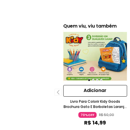
Quem viu, viu também
Adicionar
Livro Para Colorir Kidy Goods
Brochura Gato E Borboletas Laranja
3-4 Anos Kidy
R$
50
,
00
70%OFF
R$
14
,
99