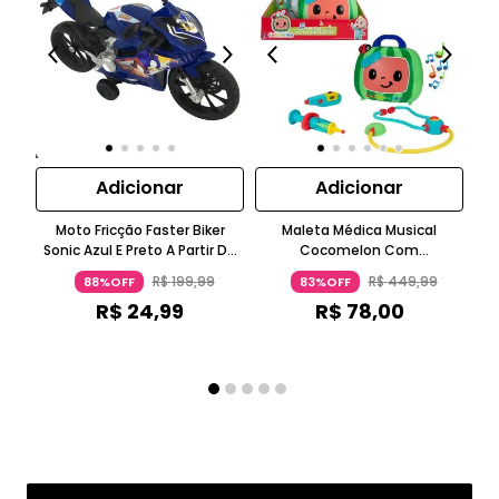
Adicionar
Adicionar
Moto Fricção Faster Biker
Maleta Médica Musical
LO
Sonic Azul E Preto A Partir De
Cocomelon Com
Ms 
Três Anos Candide
Termômetro Interativo Azul
Ros
R$
199
,
99
R$
449
,
99
88%OFF
83%OFF
Claro Para 1 A 2 Anos Candide
R$
24
,
99
R$
78
,
00
ou