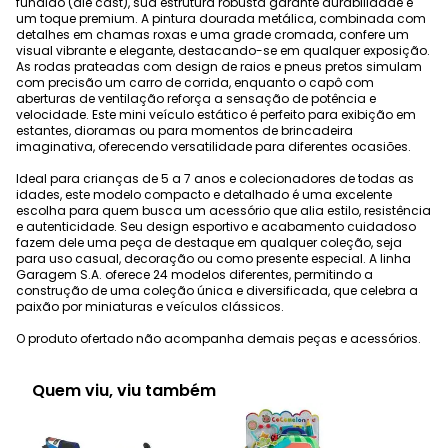
fundido (die cast), sua estrutura robusta garante durabilidade e
um toque premium. A pintura dourada metálica, combinada com
detalhes em chamas roxas e uma grade cromada, confere um
visual vibrante e elegante, destacando-se em qualquer exposição.
As rodas prateadas com design de raios e pneus pretos simulam
com precisão um carro de corrida, enquanto o capô com
aberturas de ventilação reforça a sensação de potência e
velocidade. Este mini veículo estático é perfeito para exibição em
estantes, dioramas ou para momentos de brincadeira
imaginativa, oferecendo versatilidade para diferentes ocasiões.
Ideal para crianças de 5 a 7 anos e colecionadores de todas as
idades, este modelo compacto e detalhado é uma excelente
escolha para quem busca um acessório que alia estilo, resistência
e autenticidade. Seu design esportivo e acabamento cuidadoso
fazem dele uma peça de destaque em qualquer coleção, seja
para uso casual, decoração ou como presente especial. A linha
Garagem S.A. oferece 24 modelos diferentes, permitindo a
construção de uma coleção única e diversificada, que celebra a
paixão por miniaturas e veículos clássicos.
O produto ofertado não acompanha demais peças e acessórios.
Quem viu, viu também