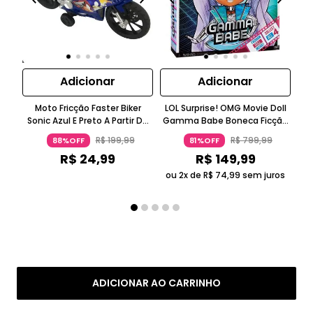
Adicionar
Adicionar
Moto Fricção Faster Biker
LOL Surprise! OMG Movie Doll
LO
Sonic Azul E Preto A Partir De
Gamma Babe Boneca Ficção
Ms 
Três Anos Candide
Científica Roxo Metálico 5-7
Ros
R$
199
,
99
R$
799
,
99
88%OFF
81%OFF
Anos Candide
R$
24
,
99
R$
149
,
99
ou 2x de
R$
74
,
99
sem juros
ou
ADICIONAR AO CARRINHO