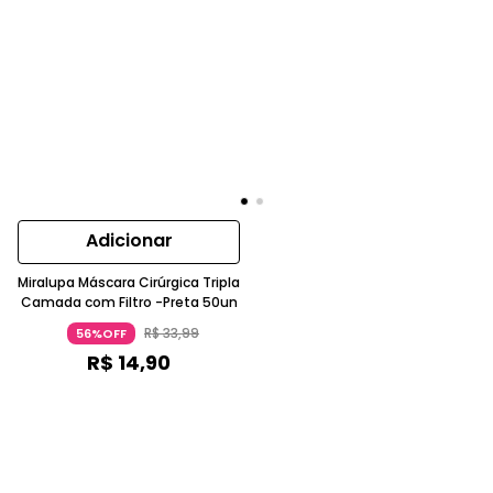
Adicionar
Miralupa Máscara Cirúrgica Tripla
Camada com Filtro -Preta 50un
R$
33
,
99
56%OFF
R$
14
,
90