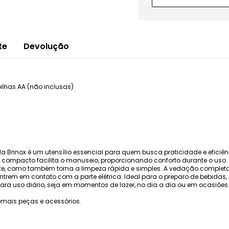
te
Devolução
lhas AA (não inclusas)
 da Brinox é um utensílio essencial para quem busca praticidade e efici
ompacto facilita o manuseio, proporcionando conforto durante o uso. O 
nte, como também torna a limpeza rápida e simples. A vedação complet
ntrem em contato com a parte elétrica. Ideal para o preparo de bebidas,
para uso diário, seja em momentos de lazer, no dia a dia ou em ocasiões
mais peças e acessórios.