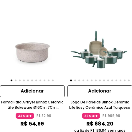
Adicionar
Adicionar
Forma Para Airfryer Brinox Ceramic
Jogo De Panelas Brinox Ceramic
Life Bakeware Ø16Cm 7Cm
Life Easy Cerâmico Azul Turquesa
Alumínio Vanilla
R$
82
,
99
R$
999
,
99
34%OFF
32%OFF
R$
54
,
99
R$
684
,
20
ou 5x de
R$
136
,
84
sem juros