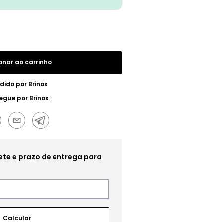
onar ao carrinho
dido por
Brinox
regue por
Brinox