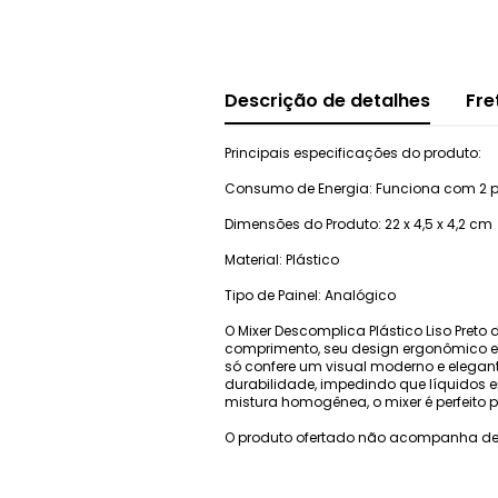
Descrição de detalhes
Fre
Principais especificações do produto:
Consumo de Energia: Funciona com 2 pi
Dimensões do Produto: 22 x 4,5 x 4,2 cm
Material: Plástico
Tipo de Painel: Analógico
O Mixer Descomplica Plástico Liso Preto
comprimento, seu design ergonômico e c
só confere um visual moderno e elega
durabilidade, impedindo que líquidos e
mistura homogênea, o mixer é perfeito 
O produto ofertado não acompanha de