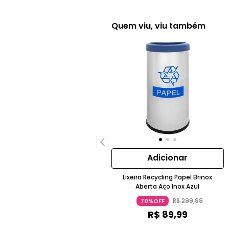
Quem viu, viu também
Adicionar
Lixeira Recycling Papel Brinox
Aberta Aço Inox Azul
R$
299
,
99
70%OFF
R$
89
,
99