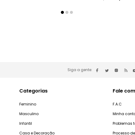
Siga a gente:
Categorias
Fale com
Feminino
F.A.C
Masculino
Minha cont
Infantil
Problemas 
Casa e Decoração
Processo d