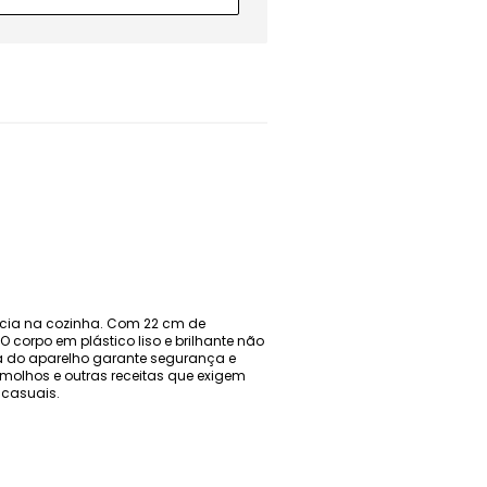
ência na cozinha. Com 22 cm de
corpo em plástico liso e brilhante não
a do aparelho garante segurança e
 molhos e outras receitas que exigem
 casuais.