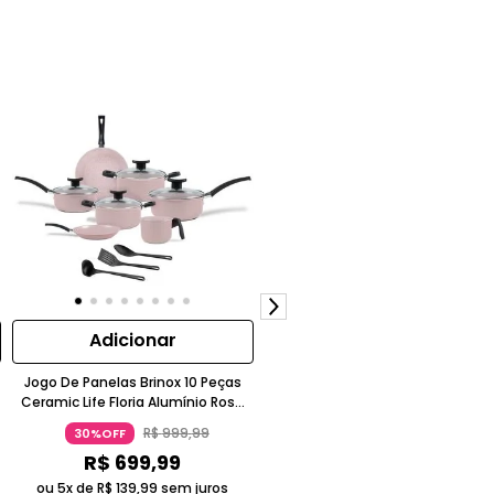
Adicionar
Adicionar
Jogo De Panelas Brinox 10 Peças
Frigideira Garlic Alumínio
Ceramic Life Floria Alumínio Rosa
Antiaderente Pro-Flon Vermelh
Claro
R$
999
,
99
R$
44
,
99
30%OFF
30%OFF
R$
699
,
99
R$
31
,
57
ou 5x de
R$
139
,
99
sem juros