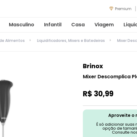
Premium
Masculino
Infantil
Casa
Viagem
Liqui
 de Alimentos
Liquidificadores, Mixers e Batedeiras
Mixer Desc
Brinox
Mixer Descomplica Pl
R$
30
,
99
Aproveite o 
É só adicionar suas
opção de tamanh
Consulte no