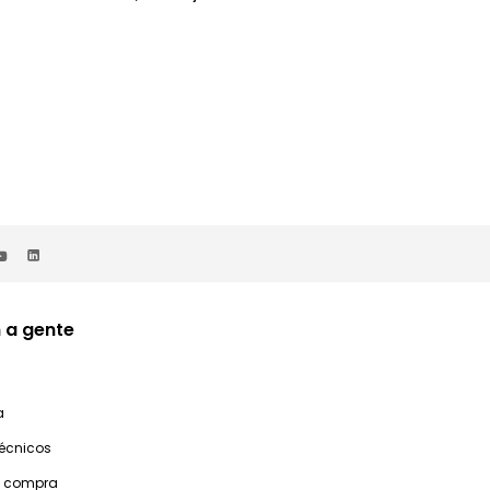
 a gente
a
técnicos
e compra