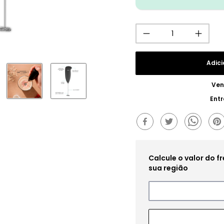
Adici
Ven
Ent