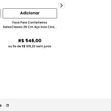
Adicionar
Adicionar
Faca Para Confeiteiros
Ralador Grosso em Plástico Bord
SwissClassic 26 Cm Aço Inox Cinza
Victorinox
Claro Victorinox
R$
546
,
00
R$
123
,
00
ou 5x de
R$
109
,
20
sem juros
ou 2x de
R$
61
,
50
sem juros