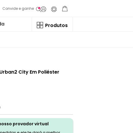
Convide e ganhe
da
Produtos
Urban2 City Em Poliéster
s
nosso provador virtual
 medidas e ele te dará a melhor