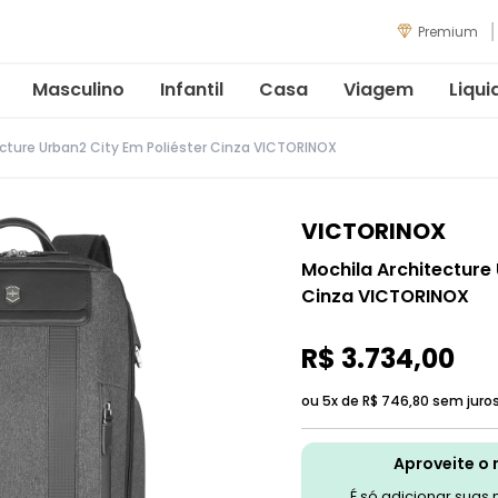
Premium
Masculino
Infantil
Casa
Viagem
Liqui
ecture Urban2 City Em Poliéster Cinza VICTORINOX
VICTORINOX
Mochila Architecture 
Cinza VICTORINOX
R$
3
.
734
,
00
ou 5x de
R$
746
,
80
sem juro
Aproveite o 
É só adicionar suas