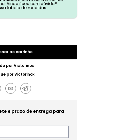
o. Ainda ficou com dúvida?
ssa tabela de medidas.
onar ao carrinho
do por
Victorinox
gue por
Victorinox