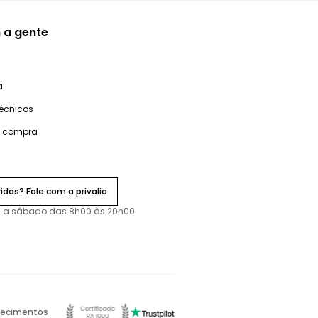
 a gente
a
técnicos
e compra
idas? Fale com a privalia
 a sábado das 8h00 às 20h00.
ecimentos