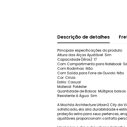
Descrição de detalhes
Fre
Principais especificações do produto:
Altura das Alças Ajustável: Sim
Capacidade (litros): 17
Com Compartimento para Notebook: S
Com Rodinhas: Não
Com Saída para Fone de Ouvido: Não
Cor: Cinza
Estilo: Casual
Material: Poliéster
Quantidade de Bolsos: Múltiplos bolsos 
Resistente à Água: Sim
A Mochila Architecture Urban2 City da 
sofisticado, ela alia durabilidade e e
proteção extra para seus pertences, enq
ajustáveis proporcionam conforto perso