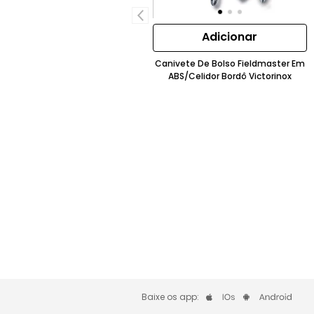
Adicionar
Canivete De Bolso Fieldmaster Em
ABS/Celidor Bordô Victorinox
Baixe os app: