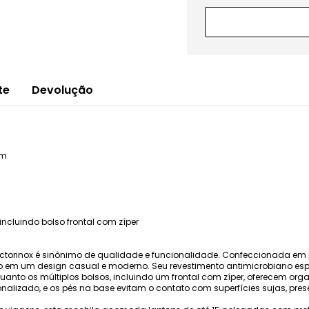
te
Devolução
im
incluindo bolso frontal com zíper
Victorinox é sinônimo de qualidade e funcionalidade. Confeccionada em
stilo em um design casual e moderno. Seu revestimento antimicrobiano es
uanto os múltiplos bolsos, incluindo um frontal com zíper, oferecem orga
nalizado, e os pés na base evitam o contato com superfícies sujas, pres