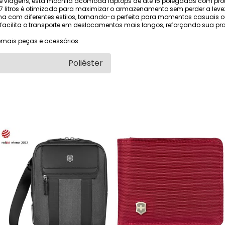
ho e viagens, esta mochila acomoda laptops de até 15 polegadas com pr
 17 litros é otimizado para maximizar o armazenamento sem perder a leve
na com diferentes estilos, tornando-a perfeita para momentos casuais ou
ilita o transporte em deslocamentos mais longos, reforçando sua pra
mais peças e acessórios.
Poliéster